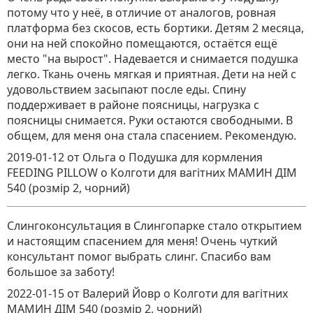
потому что у неё, в отличие от аналогов, ровная
платформа без скосов, есть бортики. Детям 2 месяца,
они на ней спокойно помещаются, остаётся ещё
место "на вырост". Надевается и снимается подушка
легко. Ткань очень мягкая и приятная. Дети на ней с
удовольствием засыпают после еды. Спину
поддерживает в районе поясницы, нагрузка с
поясницы снимается. Руки остаются свободными. В
общем, для меня она стала спасением. Рекомендую.
2019-01-12
от Ольга о Подушка для кормления
FEEDING PILLOW
о
Колготи для вагітних МАМИН ДІМ
540 (розмір 2, чорний)
Слингоконсультация в Слингопарке стало открытием
и настоящим спасением для меня! Очень чуткий
консультант помог выбрать слинг. Спасибо вам
большое за заботу!
2022-01-15
от Валерий Йовр
о
Колготи для вагітних
МАМИН ДІМ 540 (розмір 2, чорний)