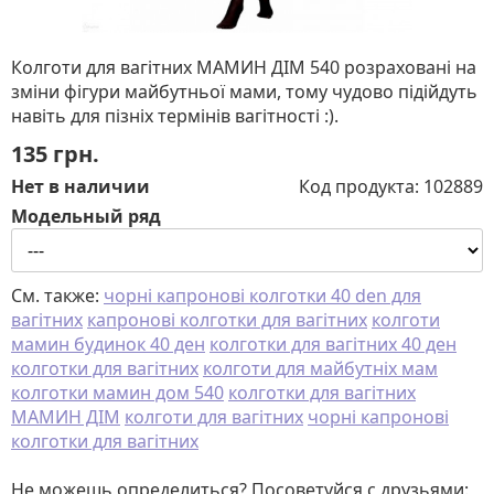
Колготи для вагітних МАМИН ДІМ 540 розраховані на
зміни фігури майбутньої мами, тому чудово підійдуть
навіть для пізніх термінів вагітності :).
135
грн.
Нет в наличии
Код продукта:
102889
Модельный ряд
См. также:
чорні капронові колготки 40 den для
вагітних
капронові колготки для вагітних
колготи
мамин будинок 40 ден
колготки для вагітних 40 ден
колготки для вагітних
колготи для майбутніх мам
колготки мамин дом 540
колготки для вагітних
МАМИН ДІМ
колготи для вагітних
чорні капронові
колготки для вагітних
Не можешь определиться? Посоветуйся с друзьями: