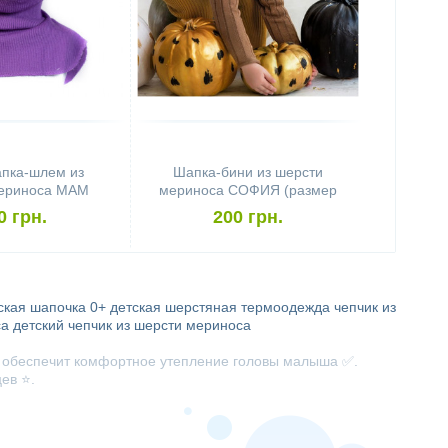
пка-шлем из
Шапка-бини из шерсти
ериноса MAM
мериноса СОФИЯ (размер
s (размер 62-
44-48, оранжевый со
0 грн.
200 грн.
 сиреневый)
снежинками)
ская шапочка 0+
детская шерстяная термоодежда
чепчик из
са
детский чепчик из шерсти мериноса
и обеспечит комфортное утепление головы малыша ✅.
ев ⭐.