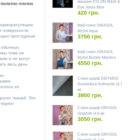
машине DYLON Wash &
 полотно плотно
Dye Jeans Blue
420 грн.
терморегуляцию:
Май-слинг GIRASOL
от поверхности
MySol Aqua
ующих простудным
3750 грн.
и обычных
Май-слинг GIRASOL
омы тоже не
MySol Buckle Atlantico
кие и не могут
4550 грн.
ть весь день
ни;
Слинг-шарф DIDYMOS
ышами;
Doubleface Anthracite (4,7
полосы из
м)
3900 грн.
ругих тканей. Это
 теряет
Слинг-шарф GIRASOL
Graphite (4,6 м)
3050 грн.
Слинг-шарф GIRASOL