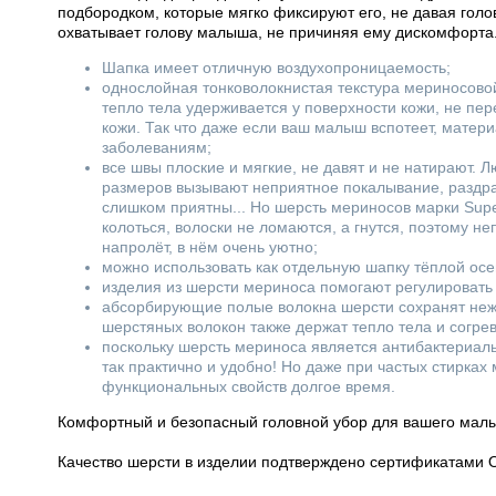
подбородком, которые мягко фиксируют его, не давая голо
охватывает голову малыша, не причиняя ему дискомфорта
Шапка имеет отличную воздухопроницаемость;
однослойная тонковолокнистая текстура мериносов
тепло тела удерживается у поверхности кожи, не пер
кожи. Так что даже если ваш малыш вспотеет, матер
заболеваниям;
все швы плоские и мягкие, не давят и не натирают.
размеров вызывают неприятное покалывание, раздраж
слишком приятны... Но шерсть мериносов марки Super
колоться, волоски не ломаются, а гнутся, поэтому 
напролёт, в нём очень уютно;
можно использовать как отдельную шапку тёплой осе
изделия из шерсти мериноса помогают регулировать
абсорбирующие полые волокна шерсти сохранят неж
шерстяных волокон также держат тепло тела и согре
поскольку шерсть мериноса является антибактериальн
так практично и удобно! Но даже при частых стирках
функциональных свойств долгое время.
Комфортный и безопасный головной убор для вашего малы
Качество шерсти в изделии подтверждено сертификатами Oe