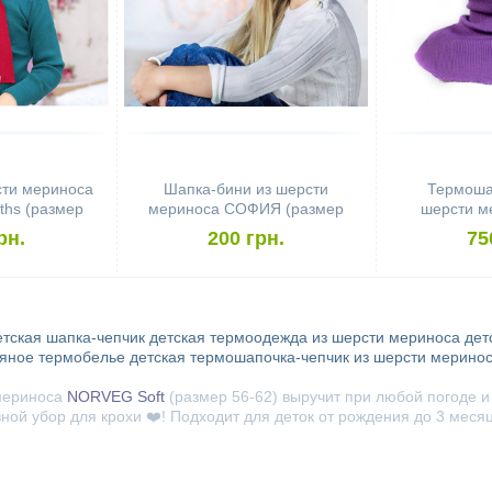
ти мериноса
Шапка-бини из шерсти
Термоша
hs (размер
мериноса СОФИЯ (размер
шерсти м
бордовый)
48-56, оранжевый с
ManyMonth
рн.
200 грн.
75
оленями)
80/86,
етская шапка-чепчик
детская термоодежда из шерсти мериноса
дет
тяное термобелье
детская термошапочка-чепчик из шерсти мерино
 мериноса
NORVEG Soft
(размер 56-62) выручит при любой погоде 
ой убор для крохи ❤️! Подходит для деток от рождения до 3 месяц