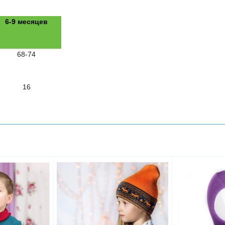
6-9 месяцев
68-74
16