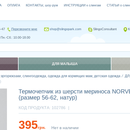
А
ОПЛАТА
КОНТАКТЫ, шоу-рум
ИНСТРУКЦИИ к слингам
СТАТЬИ о слин
5-47
Перезвоните мне
shop@slingopark.com
SlingoConsultant
К
Пн.-Сб.: 10.00-18.00
ДЛЯ МАЛЫША
, эргорюкзаки, слингоодежда, одежда для кормящих мам, детская одежда
ДЛ
)
Термочепчик из шерсти мериноса NORV
(размер 56-62, натур)
КОД ПРОДУКТА:
102786
|
395
грн.
Нет в наличии