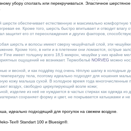
вному убору сползать или перекручиваться. Эластичное шерстяное
.
ой шерсти обеспечивает естественную и максимально комфортную 
егревая ее. Кроме того, шерсть быстро впитывает и отводит влагу 
иал защитит его от переохлаждения и других факторов, способств
 Любая шерсть и волосы имеют сверху чешуйчатый слой, эти чешуйк
ение. Кроме того, в нити и в плетении они ломаются, острые зал
 Fine имеет толщину всего 18,5 микрон, чешуйки у них крайне мел
неприятных ощущений не возникает. Термобельё
NORVEG
можно носи
нью и весной, и как поддёву под очень тёплую шапку в холодные д
 температуру тела, поэтому идеально подходят для ношения мал
ную кожу малыша сухой. В холодное время года многочисленные 
вают воздух, свободно циркулирующий возле кожи;
ой, изделие из неё не нуждается в частых стирках как одежда из д
 материал сохраняет форму и цвет, не покрывается катышками и не
ша, идеально подходящий для прогулок на свежем воздухе.
ko-Tex® Standart 100 и Bluesign®.