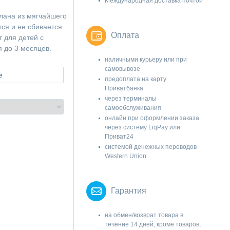
Международная доставка почтой
лана из мягчайшего
ся и не сбивается.
Оплата
 для детей с
я до 3 месяцев.
наличными курьеру или при
самовывозе
е
предоплата на карту
Приватбанка
через терминалы
самообслуживания
онлайн при оформлении заказа
через систему LiqPay или
Приват24
системой денежных переводов
Western Union
Гарантия
на обмен/возврат товара в
течение 14 дней, кроме товаров,