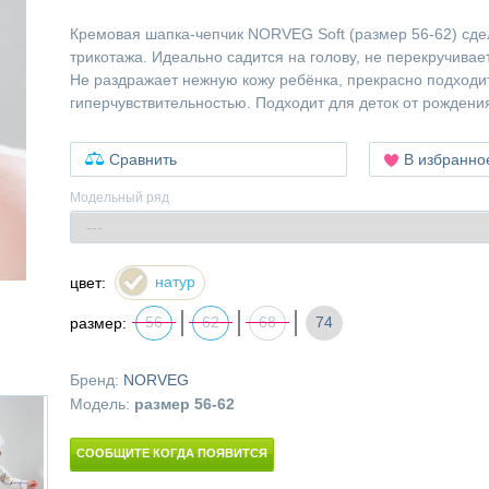
Кремовая шапка-чепчик NORVEG Soft (размер 56-62) сде
трикотажа. Идеально садится на голову, не перекручивает
Не раздражает нежную кожу ребёнка, прекрасно подходит
гиперчувствительностью. Подходит для деток от рождени
Сравнить
В избранно
Модельный ряд
натур
цвет:
56
62
68
74
размер:
Бренд:
NORVEG
Модель:
размер 56-62
СООБЩИТЕ КОГДА ПОЯВИТСЯ