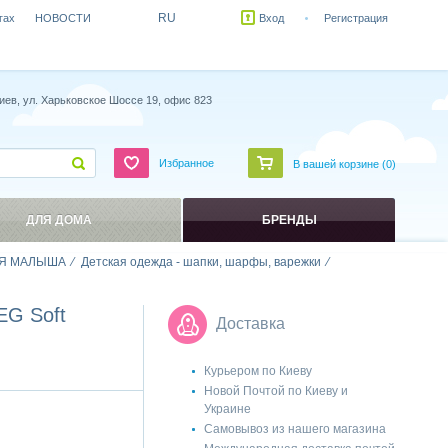
RU
гах
НОВОСТИ
Вход
Регистрация
иев, ул. Харьковское Шоссе 19, офис 823
Избранное
В вашей корзине (
0
)
ДЛЯ ДОМА
БРЕНДЫ
Я МАЛЫША
Детская одежда - шапки, шарфы, варежки
EG Soft
Доставка
Курьером по Киеву
Новой Почтой по Киеву и
Украине
Самовывоз из нашего магазина