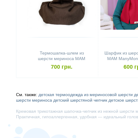
Термошапка-шлем из
Шарфик из шерс
шерсти мериноса MAM
MAM ManyMont
ManyMonths (размер 80-
80-92/98+, 
700 грн.
600 г
104/110, коричневый)
См. также:
детская термоодежда из мериносовой шерсти
д
шерсти мериноса
детский шерстяной чепчик
детское шерс
Кремовая трикотажная шапочка-чепчик из нежной шерсти
Практичная, гипоаллергенная, удобная — идеальный головн