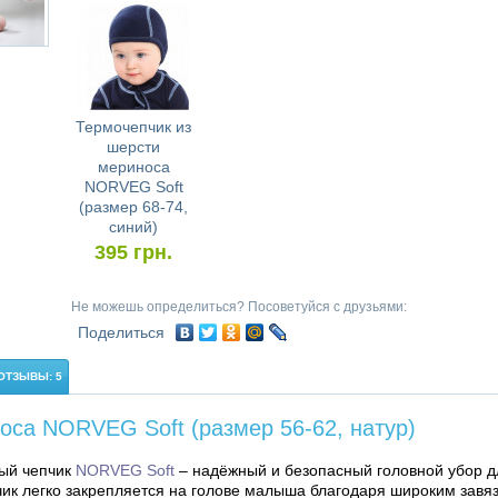
Термочепчик из
шерсти
мериноса
NORVEG Soft
(размер 68-74,
синий)
395
грн.
Не можешь определиться? Посоветуйся с друзьями:
Поделиться
ОТЗЫВЫ: 5
оса NORVEG Soft (размер 56-62, натур)
ный чепчик
NORVEG Soft
– надёжный и безопасный головной убор 
ик легко закрепляется на голове малыша благодаря широким завя