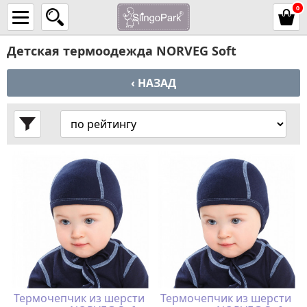
0
Детская термоодежда NORVEG Soft
‹ НАЗАД
Термочепчик из шерсти
Термочепчик из шерсти