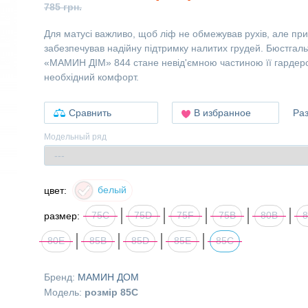
785 грн.
Для матусі важливо, щоб ліф не обмежував рухів, але пр
забезпечував надійну підтримку налитих грудей. Бюстгаль
«МАМИН ДІМ» 844 стане невід'ємною частиною її гардеро
необхідний комфорт.
Сравнить
В избранное
Ра
Модельный ряд
белый
цвет:
75C
75D
75F
75В
80B
размер:
80E
85B
85D
85E
85С
Бренд:
МАМИН ДОМ
Модель:
розмір 85С