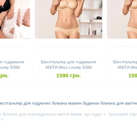
я годування
Бюстгальтер для годування
Бюстгальте
ovely 5086
ANITA Miss Lovely 5086
ANITA Mis
, Black)
(розмір 75B, Desert)
(розмір 
грн.
1590 грн.
159
юстгальтер для годуючих
білизна мамин будинок
білизна для вагітн
ілизна для повсякденного життя мами, що годує ⭐. Красивий ліфчи
✅!