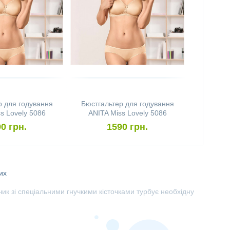
р для годування
Бюстгальтер для годування
s Lovely 5086
ANITA Miss Lovely 5086
80C, Desert)
(розмір 85D, Desert)
0 грн.
1590 грн.
их
к зі спеціальними гнучкими кісточками турбує необхідну