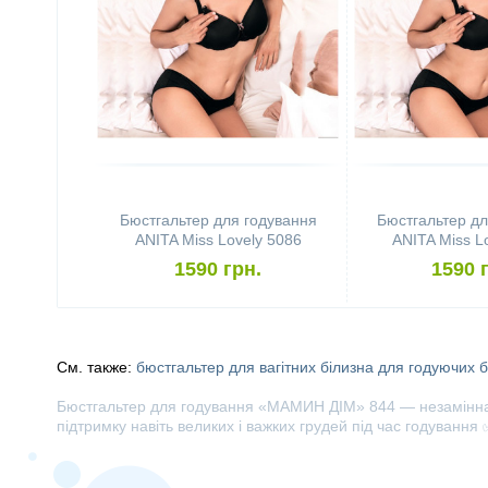
Бюстгальтер для годування
Бюстгальтер дл
ANITA Miss Lovely 5086
ANITA Miss L
(розмір 75B, Black)
(розмір 75C
1590 грн.
1590 
См. также:
бюстгальтер для вагітних
білизна для годуючих
б
Бюстгальтер для годування «МАМИН ДІМ» 844 — незамінна б
підтримку навіть великих і важких грудей під час годування 