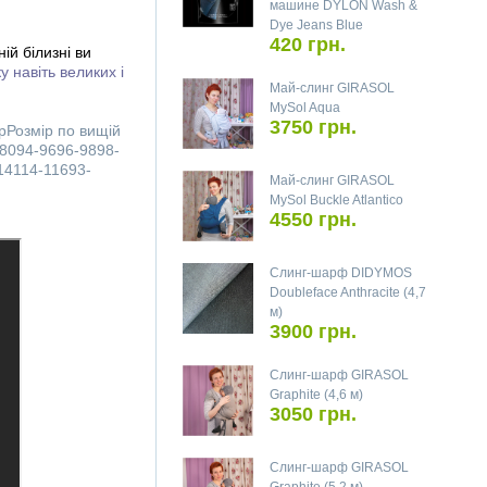
машине DYLON Wash &
Dye Jeans Blue
420 грн.
ій білизні ви
 навіть великих і
Май-слинг GIRASOL
MySol Aqua
3750 грн.
рРозмір по вищій
8094-9696-9898-
14114-11693-
Май-слинг GIRASOL
MySol Buckle Atlantico
4550 грн.
Слинг-шарф DIDYMOS
Doubleface Anthracite (4,7
м)
3900 грн.
Слинг-шарф GIRASOL
Graphite (4,6 м)
3050 грн.
Слинг-шарф GIRASOL