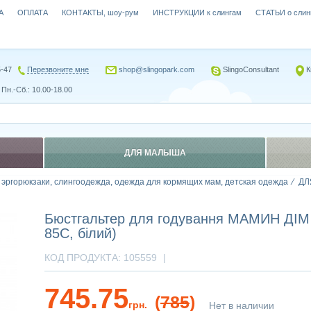
А
ОПЛАТА
КОНТАКТЫ, шоу-рум
ИНСТРУКЦИИ к слингам
СТАТЬИ о слин
5-47
Перезвоните мне
shop@slingopark.com
SlingoConsultant
К
Пн.-Сб.: 10.00-18.00
ДЛЯ МАЛЫША
, эргорюкзаки, слингоодежда, одежда для кормящих мам, детская одежда
ДЛ
Бюстгальтер для годування МАМИН ДІМ 
85C, білий)
КОД ПРОДУКТА:
105559
|
745.75
(
785
)
грн.
Нет в наличии