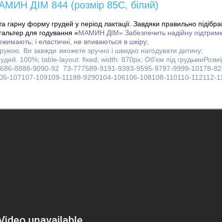
АМИН ДІМ 844 (розмір 85C, білий)
 гарну форму грудей у ​​період лактації. Завдяки правильно підібран
гальтер для годування «
МАМИН ДІМ» Забезпечить надійну підтримку
режимають; і еластичні, не впиваються в шкіру;
ю рукою. Ви завжди зможете зручно і швидко нагодувати дитину;
ей. 100%; table-layout: fixed; width: 870px;
Об'єм під грудьмиРозмі
686-8888-9090-92 73-777589-9191-9393-9595-9797-9999-10178-82
05-107107-109109-11188-9290104-106106-108108-110110-112112-1