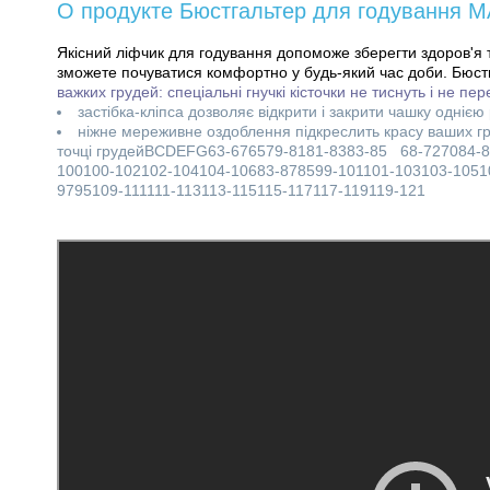
О продукте Бюстгальтер для годування М
Якісний ліфчик для годування допоможе зберегти здоров'я та
зможете почуватися комфортно у будь-який час доби. Бюст
важких грудей: спеціальні гнучкі кісточки не тиснуть і не пе
застібка-кліпса дозволяє відкрити і закрити чашку одніє
ніжне мереживне оздоблення підкреслить красу ваших груд
точці грудейBCDEFG63-676579-8181-8383-85 68-727084-8
100100-102102-104104-10683-878599-101101-103103-1051
9795109-111111-113113-115115-117117-119119-121