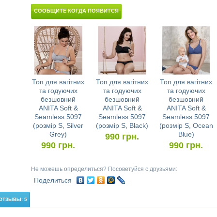
СООБЩИТЕ КОГДА ПОЯВИТСЯ
Топ для вагітних
Топ для вагітних
Топ для вагітних
та годуючих
та годуючих
та годуючих
безшовний
безшовний
безшовний
ANITA Soft &
ANITA Soft &
ANITA Soft &
Seamless 5097
Seamless 5097
Seamless 5097
(розмір S, Silver
(розмір S, Black)
(розмір S, Ocean
Grey)
Blue)
990
грн.
990
грн.
990
грн.
Не можешь определиться? Посоветуйся с друзьями:
Поделиться
ОТЗЫВЫ: 5