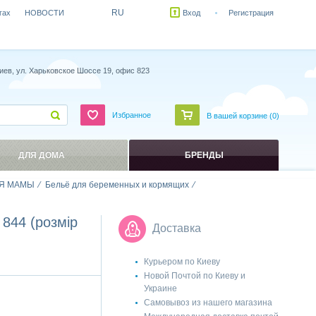
RU
гах
НОВОСТИ
Вход
Регистрация
иев, ул. Харьковское Шоссе 19, офис 823
Избранное
В вашей корзине (
0
)
ДЛЯ ДОМА
БРЕНДЫ
Я МАМЫ
Бельё для беременных и кормящих
844 (розмір
Доставка
Курьером по Киеву
Новой Почтой по Киеву и
Украине
Самовывоз из нашего магазина