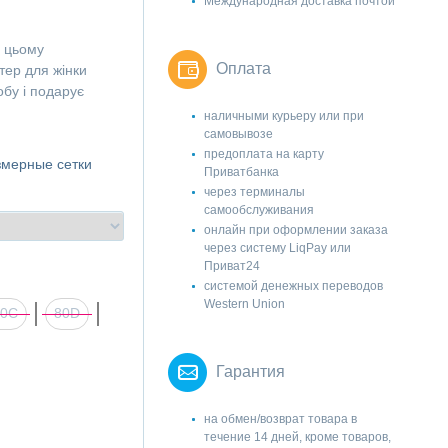
Международная доставка почтой
и цьому
Оплата
тер для жінки
бу і подарує
наличными курьеру или при
самовывозе
предоплата на карту
змерные сетки
Приватбанка
через терминалы
самообслуживания
онлайн при оформлении заказа
через систему LiqPay или
Приват24
системой денежных переводов
Western Union
80C
80D
Гарантия
на обмен/возврат товара в
течение 14 дней, кроме товаров,