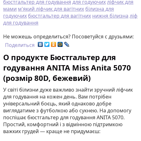
бюстгальтер для годування
для годуючих
ліфчик для
мами
м'який ліфчик для вагітних
білизна для
годуючих
бюстгальтер для вагітних
нижня білизна
ліф
для годування
Не можешь определиться? Посоветуйся с друзьями:
Поделиться
О продукте Бюстгальтер для
годування ANITA Miss Anita 5070
(розмір 80D, бежевий)
У світі білизни дуже важливо знайти зручний ліфчик
для годування на кожен день
. Вам потрібен
універсальний боєць, який однаково добре
виглядатиме з футболкою або сукнею. На допомогу
поспішає бюстгальтер для годування ANITA 5070
.
Простий, комфортний і з відмінною підтримкою
важких грудей — краще не придумаєш: