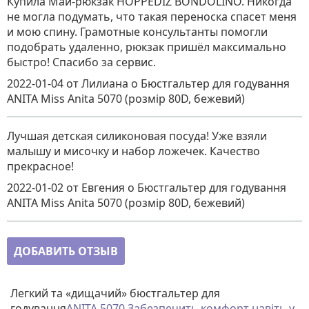
Купила Май-рюкзак HOPPEDIZ BONDOLINO. Никогда
не могла подумать, что такая переноска спасет меня
и мою спину. Грамотные консультанты помогли
подобрать удаленно, рюкзак пришёл максимально
быстро! Спасибо за сервис.
2022-01-04
от Лилиана
о
Бюстгальтер для годування
ANITA Miss Anita 5070 (розмір 80D, бежевий)
Лучшая детская силиконовая посуда! Уже взяли
малышу и мисочку и набор ложечек. Качество
прекрасное!
2022-01-02
от Евгения
о
Бюстгальтер для годування
ANITA Miss Anita 5070 (розмір 80D, бежевий)
ДОБАВИТЬ ОТЗЫВ
Легкий та «дищачий» бюстгальтер для
годування
ANITA 5070 Забезпечить комфорт навіть у