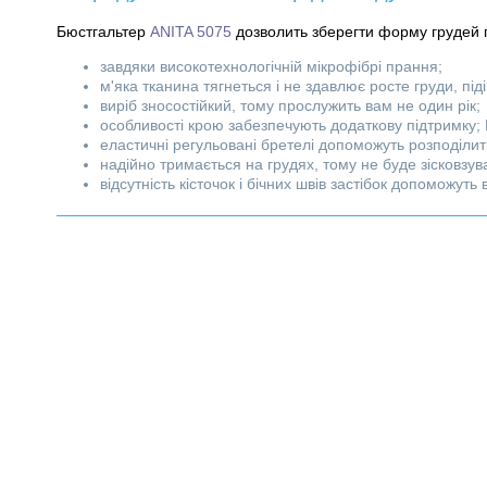
Бюстгальтер
ANITA 5075
дозволить зберегти форму грудей п
завдяки високотехнологічній мікрофібрі прання;
м'яка тканина тягнеться і не здавлює росте груди, піді
виріб зносостійкий, тому прослужить вам не один рік;
особливості крою забезпечують додаткову підтримку; 
еластичні регульовані бретелі допоможуть розподілит
надійно тримається на грудях, тому не буде зісковзува
відсутність кісточок і бічних швів застібок допоможуть