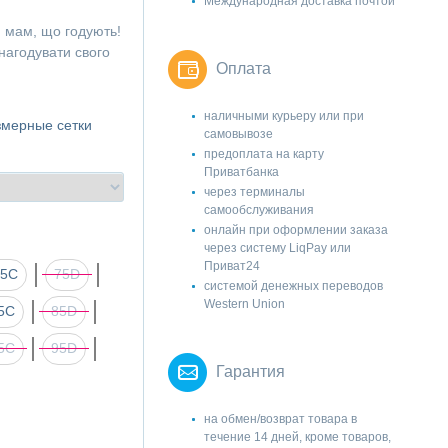
Международная доставка почтой
я мам, що годують!
 нагодувати свого
Оплата
наличными курьеру или при
змерные сетки
самовывозе
предоплата на карту
Приватбанка
через терминалы
самообслуживания
онлайн при оформлении заказа
через систему LiqPay или
Приват24
75C
75D
системой денежных переводов
Western Union
5C
85D
5C
95D
Гарантия
на обмен/возврат товара в
течение 14 дней, кроме товаров,