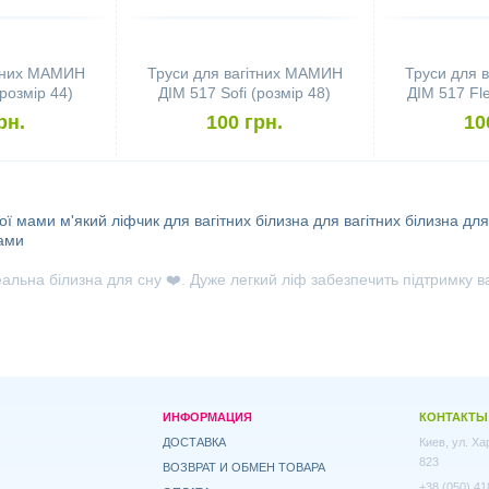
ітних МАМИН
Труси для вагітних МАМИН
Труси для 
(розмір 44)
ДІМ 517 Sofi (розмір 48)
ДІМ 517 Fle
рн.
100 грн.
10
ої мами
м'який ліфчик для вагітних
білизна для вагітних
білизна дл
ами
еальна білизна для сну ❤️. Дуже легкий ліф забезпечить підтримку 
ИНФОРМАЦИЯ
КОНТАКТЫ
ДОСТАВКА
Киев, ул. Х
823
ВОЗВРАТ И ОБМЕН ТОВАРА
+38 (050) 41