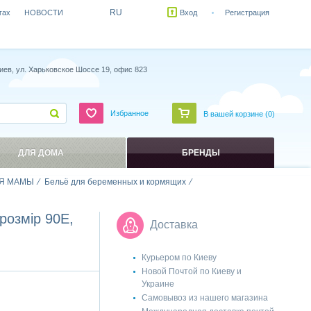
RU
гах
НОВОСТИ
Вход
Регистрация
иев, ул. Харьковское Шоссе 19, офис 823
Избранное
В вашей корзине (
0
)
ДЛЯ ДОМА
БРЕНДЫ
Я МАМЫ
Бельё для беременных и кормящих
розмір 90E,
Доставка
Курьером по Киеву
Новой Почтой по Киеву и
Украине
Самовывоз из нашего магазина