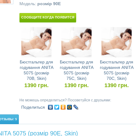
Модель:
розмір 90E
СООБЩИТЕ КОГДА ПОЯВИТСЯ
Бюстгальтер для
Бюстгальтер для
Бюстгальтер для
годування ANITA
годування ANITA
годування ANITA
5075 (розмір
5075 (розмір
5075 (розмір
70B, Skin)
75C, Skin)
70C, Skin)
1390
грн.
1390
грн.
1390
грн.
Не можешь определиться? Посоветуйся с друзьями:
Поделиться
ОТЗЫВЫ: 5
TA 5075 (розмір 90E, Skin)