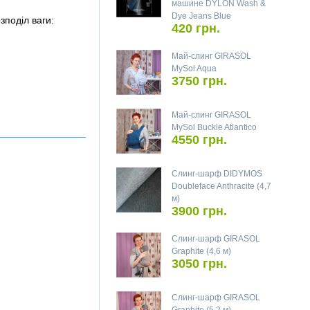
машине DYLON Wash &
Dye Jeans Blue
зподіл ваги:
420 грн.
Май-слинг GIRASOL
MySol Aqua
3750 грн.
Май-слинг GIRASOL
MySol Buckle Atlantico
4550 грн.
Слинг-шарф DIDYMOS
Doubleface Anthracite (4,7
м)
3900 грн.
Слинг-шарф GIRASOL
Graphite (4,6 м)
3050 грн.
Слинг-шарф GIRASOL