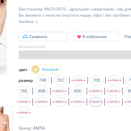
Бюстгальтер ANITA 5075 - ідеальний «невагомий» ліф дл
Ви зможете з легкістю опустити чашку ліфа і без проблем
малюка :).
Сравнить
В избранное
Ра
Модельный ряд
бежевый
цвет:
70B
70C
70D
70E
75B
размер:
75E
80B
80C
80D
80E
85B
8
85Е
90B
90C
90D
90E
95B
9
95E
Бренд:
ANITA