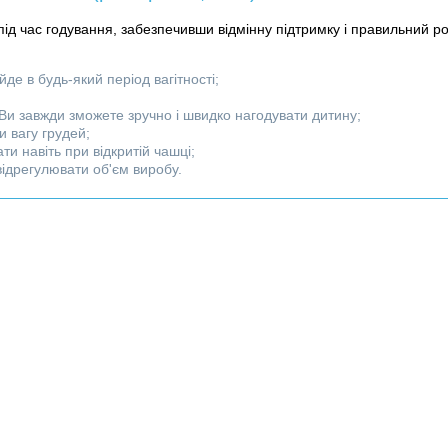
ід час годування, забезпечивши відмінну підтримку і правильний ро
йде в будь-який період вагітності;
Ви завжди зможете зручно і швидко нагодувати дитину;
и вагу грудей;
ти навіть при відкритій чашці;
 відрегулювати об'єм виробу.