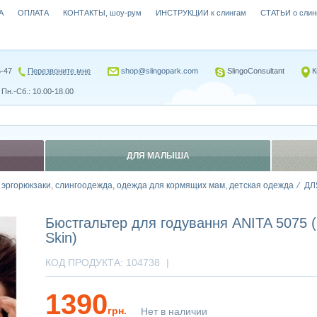
А
ОПЛАТА
КОНТАКТЫ, шоу-рум
ИНСТРУКЦИИ к слингам
СТАТЬИ о слин
5-47
Перезвоните мне
shop@slingopark.com
SlingoConsultant
К
Пн.-Сб.: 10.00-18.00
ДЛЯ МАЛЫША
, эргорюкзаки, слингоодежда, одежда для кормящих мам, детская одежда
ДЛ
Бюстгальтер для годування ANITA 5075 (
Skin)
КОД ПРОДУКТА:
104738
|
1390
грн.
Нет в наличии