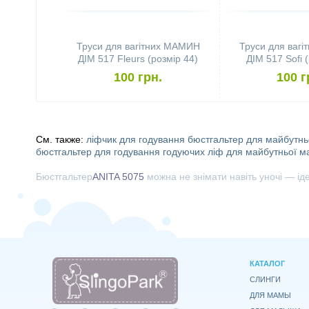
Труси для вагітних МАМИН
Труси для ваг
ДІМ 517 Fleurs (розмір 44)
ДІМ 517 Sofi 
100 грн.
100 г
См. также:
ліфчик для годування
бюстгальтер для майбутнь
бюстгальтер для годування годуючих
ліф для майбутньої м
Бюстгальтер
ANITA 5075
можна не знімати навіть уночі — ід
КАТАЛОГ
СЛИНГИ
ДЛЯ МАМЫ