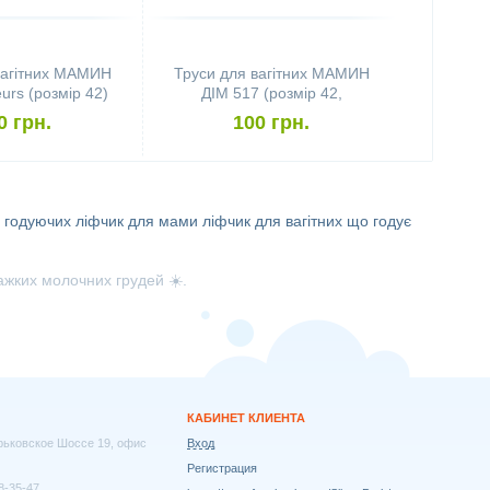
вагітних МАМИН
Труси для вагітних МАМИН
urs (розмір 42)
ДІМ 517 (розмір 42,
бузковий)
0 грн.
100 грн.
я годуючих
ліфчик для мами
ліфчик для вагітних
що годує
важких молочних грудей ☀️.
КАБИНЕТ КЛИЕНТА
арьковское Шоссе 19, офис
Вход
Регистрация
8-35-47