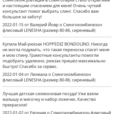
Слингоконсультация в Слингопарке стало открытием
и настоящим спасением для меня! Очень чуткий
консультант помог выбрать слинг. Спасибо вам
большое за заботу!
2022-01-15
от Валерий Йовр
о
Слингокомбинезон
флисовый LENESHA (размер 80-86, сиреневый)
Купила Май-рюкзак HOPPEDIZ BONDOLINO. Никогда
не могла подумать, что такая переноска спасет меня
и мою спину. Грамотные консультанты помогли
подобрать удаленно, рюкзак пришёл максимально
быстро! Спасибо за сервис.
2022-01-04
от Лилиана
о
Слингокомбинезон
флисовый LENESHA (размер 80-86, сиреневый)
Лучшая детская силиконовая посуда! Уже взяли
малышу и мисочку и набор ложечек. Качество
прекрасное!
2022-01-02
от Евгения
о
Слингокомбинезон флисовый