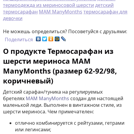
термоодежда из мериносовой шерсти
детский
термосарафан
MAM ManyMonths
термосарафан для
девочки
Не можешь определиться? Посоветуйся с друзьями:
Поделиться
О продукте Термосарафан из
шерсти мериноса MAM
ManyMonths (размер 62-92/98,
коричневый)
Детский сарафан/туника на регулируемых
бретелях
MAM ManyMonths
создан для настоящей
маленькой леди. Выполнен в винтажном стиле, из
шерсти мериноса. Чем примечателен:
отлично комбинируется с рейтузами, гетрами
или легинсами;