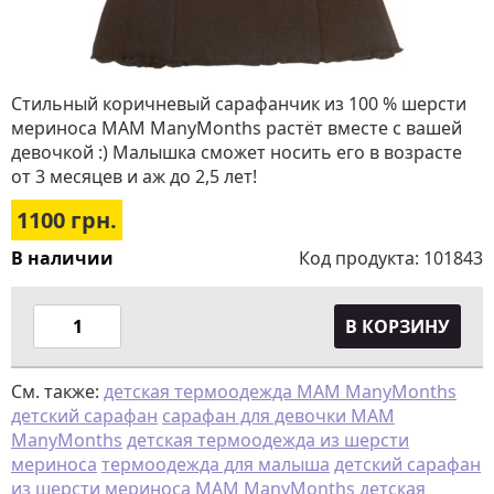
Стильный коричневый сарафанчик из 100 % шерсти
мериноса MAM ManyMonths растёт вместе с вашей
девочкой :) Малышка сможет носить его в возрасте
от 3 месяцев и аж до 2,5 лет!
1100
грн.
В наличии
Код продукта:
101843
В КОРЗИНУ
См. также:
детская термоодежда MAM ManyMonths
детский сарафан
сарафан для девочки MAM
ManyMonths
детская термоодежда из шерсти
мериноса
термоодежда для малыша
детский сарафан
из шерсти мериноса MAM ManyMonths
детская