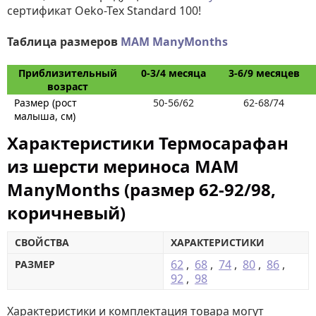
сертификат Oeko-Tex Standard 100!
Таблица размеров
MAM ManyMonths
Приблизительный
0-3/4 месяца
3-6/9 месяцев
возраст
Размер (рост
50-56/62
62-68/74
малыша, см)
Характеристики Термосарафан
из шерсти мериноса MAM
ManyMonths (размер 62-92/98,
коричневый)
СВОЙСТВА
ХАРАКТЕРИСТИКИ
62
,
68
,
74
,
80
,
86
,
РАЗМЕР
92
,
98
Характеристики и комплектация товара могут