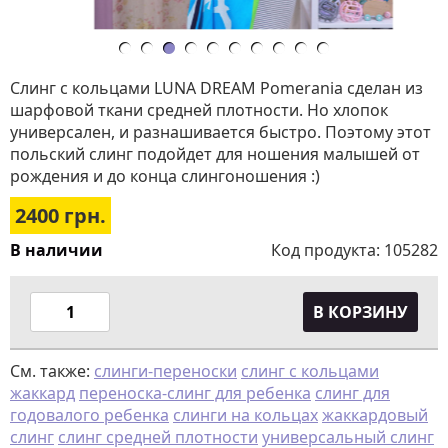
Слинг с кольцами LUNA DREAM Pomerania сделан из
шарфовой ткани средней плотности. Но хлопок
универсален, и разнашивается быстро. Поэтому этот
польский слинг подойдет для ношения малышей от
рождения и до конца слингоношения :)
2400
грн.
В наличии
Код продукта:
105282
В КОРЗИНУ
См. также:
слинги-переноски
слинг с кольцами
жаккард
переноска-слинг для ребенка
слинг для
годовалого ребенка
слинги на кольцах
жаккардовый
слинг
слинг средней плотности
универсальный слинг