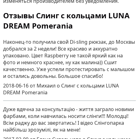
изменяться производителем без уведомления.
Отзывы Cлинг с кольцами LUNA
DREAM Pomerania
Наконец-то получила свой Di-sling рюкзак, до Москвы
добрался за 2 недели! Все красиво и аккуратно
упаковано. Цвет Raspberry не такой яркий как на
фото и немного краснее, ну как малина)) Сшит
качественно. Уже успели протестировать с малышом
и остались довольны. Большое спасибо!
2018-06-16
от Михаил
о
Cлинг с кольцами LUNA
DREAM Pomerania
Дуже вдячна за консультацію - життя заграло новими
фарбами, коли навчилась носити слінги!!! Молодці!
Всім раджу до вас звертатись! І відео Слінгопарка
найбільш зрозумілі, як на мене!