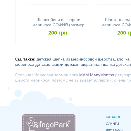
Шапка-бини из шерсти
Шапка-шлем 
мериноса СОФИЯ (размер
мериноса СОФ
44-48, оранжевый с
46-50, кра
200 грн.
200 г
оленями)
снежинк
См. также:
детская шапка из мериносовой шерсти
шапочка 
мериноса
детские шапки
детская шерстяная шапка
детска
Стильная бордовая термошапка
MAM ManyMonths
регулиру
шерсти мериноса, поэтому не вызывает аллергии, очень п
КАТАЛОГ
СЛИНГИ
ДЛЯ МАМЫ