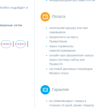
Международная доставка почтой
onths подойдёт и
Оплата
змерные сетки
наличными курьеру или при
самовывозе
предоплата на карту
Приватбанка
116
122
через терминалы
самообслуживания
онлайн при оформлении заказа
через систему LiqPay или
Приват24
системой денежных переводов
Western Union
Гарантия
на обмен/возврат товара в
течение 14 дней, кроме товаров,