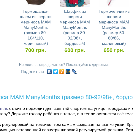
Термошапка-
Шарфик из
Термочепчик из
шлем из шерсти
шерсти
шерсти
мериноса MAM
мериноса MAM
мериноса MAM
ManyMonths
ManyMonths
ManyMonths
(размер 80-
(размер 80-
(размер 50-
104/110,
92/98+,
80/86,
коричневый)
бордовый)
малиновый)
700
грн.
600
грн.
650
грн.
Не можешь определиться? Посоветуйся с друзьями:
Поделиться
оса MAM ManyMonths (размер 80-92/98+, бордо
nths
отлично подходит для занятий спортом на улице, городских и 
олову? Держите голову ребёнка в тепле, и в тепле останется всё тел
 регулировкой на темечке, тем самым создавая на шапке ушки. Кро
помощью вставленной вовнутри широкой регулируемой резинки. Ре