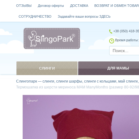
ОТЗЫВЫ
Договор оферты
ДОСТАВКА
ВОЗВРАТ И ОБМЕН ТОВАР
СОТРУДНИЧЕСТВО
Задавайте ваши вопросы ЗДЕСЬ
+38 (050) 418-3
Время работы: 
СЛИНГИ
ДЛЯ МАМЫ
Слингопарк — слинги, слинги шарфы, слинги с кольцами, май слинги
Термошапка из шерсти мериноса MAM ManyMonths (размер 80-92/98