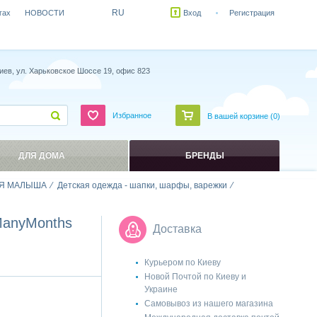
RU
гах
НОВОСТИ
Вход
Регистрация
иев, ул. Харьковское Шоссе 19, офис 823
Избранное
В вашей корзине (
0
)
ДЛЯ ДОМА
БРЕНДЫ
Я МАЛЫША
Детская одежда - шапки, шарфы, варежки
ManyMonths
Доставка
Курьером по Киеву
Новой Почтой по Киеву и
Украине
Самовывоз из нашего магазина