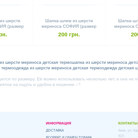
из шерсти
Шапка-шлем из шерсти
Шапка-шл
ИЯ (размер
мериноса СОФИЯ (размер
мериноса 
сный со
50-54, коричневый с
50-54,
рн.
200 грн.
20
ами)
оранжевыми снежинками)
сне
из шерсти мериноса
детская термошапка из шерсти мериноса
детс
я термоодежда из шерсти мериноса
детская термоодежда
детская 
ется по размеру. Её можно использовать несколько лет, и она не п
риятна на ощупь и удобна в ношении ✅!
ИНФОРМАЦИЯ
КОНТАКТЫ
ДОСТАВКА
Киев, ул. Х
823
ВОЗВРАТ И ОБМЕН ТОВАРА