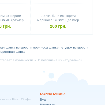
ем из шерсти
Шапка-бини из шерсти
СОФИЯ (размер
мериноса СОФИЯ (размер
 красный со
48-56, бирюзовый со
0 грн.
200 грн.
жинками)
снежинками)
кая шапка из шерсти мериноса
шапка-петушок из шерсти
шерстяная шапка
отеряет актуальности ⭐. Изготовлена из натуральной
КАБИНЕТ КЛИЕНТА
арьковское Шоссе 19, офис
Вход
Регистрация