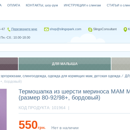
А
ОПЛАТА
КОНТАКТЫ, шоу-рум
ИНСТРУКЦИИ к слингам
СТАТЬИ о слин
5-47
Перезвоните мне
shop@slingopark.com
SlingoConsultant
К
Пн.-Сб.: 10.00-18.00
ДЛЯ МАЛЫША
, эргорюкзаки, слингоодежда, одежда для кормящих мам, детская одежда
ДЛ
+, бордовый)
Термошапка из шерсти мериноса MAM 
(размер 80-92/98+, бордовый)
КОД ПРОДУКТА:
101964
|
550
грн.
Нет в наличии