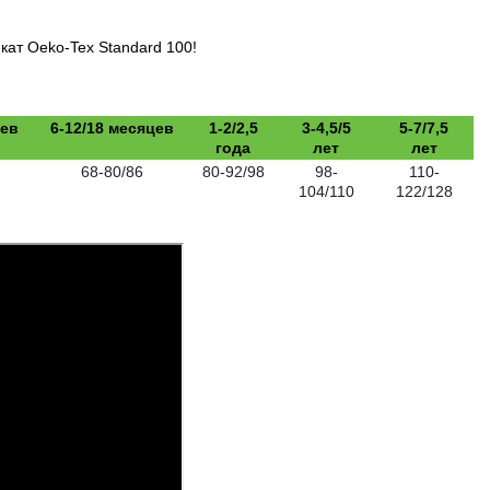
кат Oeko-Tex Standard 100!
цев
6-12/18 месяцев
1-2/2,5
3-4,5/5
5-7/7,5
года
лет
лет
68-80/86
80-92/98
98-
110-
104/110
122/128