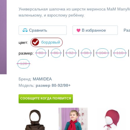
Универсальная шапочка из шерсти мериноса МаМ ManyM
маленькому, и взрослому ребёнку.
Сравнить
В избранное
Ра
бордовый
цвет:
80
86
92
98
104
110
размер:
128
Бренд:
MAMIDEA
Модель:
размер 80-92/98+
СООБЩИТЕ КОГДА ПОЯВИТСЯ