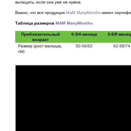
вытащить, если она уже не нужна.
Важно, что вся продукция
МаМ ManyMonths
имеет сертифи
Таблица размеров
MAM ManyMonths
Приблизительный
0-3/4 месяца
3-6/9 меся
возраст
Размер (рост малыша,
50-56/62
62-68/74
см)