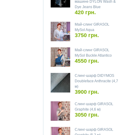
машине DYLON Wash &
Dye Jeans Blue
420 грн.
Май-слинг GIRASOL
MySol Aqua
3750 грн.
Май-слинг GIRASOL
MySol Buckle Atlantico
4550 грн.
Слинг-шарф DIDYMOS
Doubleface Anthracite (4,7
м)
3900 грн.
Слинг-шарф GIRASOL
Graphite (4,6 м)
3050 грн.
Слинг-шарф GIRASOL