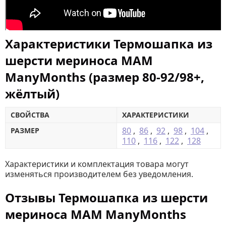
Характеристики Термошапка из
шерсти мериноса MAM
ManyMonths (размер 80-92/98+,
жёлтый)
СВОЙСТВА
ХАРАКТЕРИСТИКИ
80
,
86
,
92
,
98
,
104
,
РАЗМЕР
110
,
116
,
122
,
128
Характеристики и комплектация товара могут
изменяться производителем без уведомления.
Отзывы Термошапка из шерсти
мериноса MAM ManyMonths