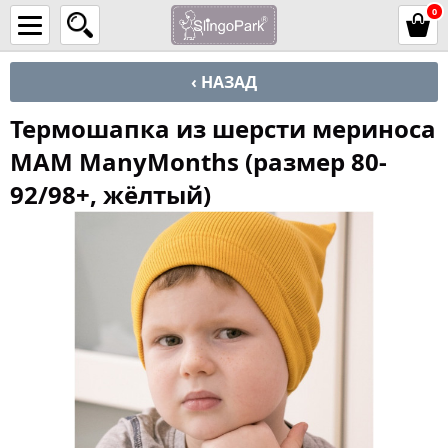
0
‹ НАЗАД
Термошапка из шерсти мериноса
MAM ManyMonths (размер 80-
92/98+, жёлтый)