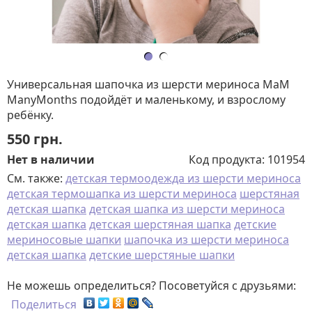
Универсальная шапочка из шерсти мериноса МаМ
ManyMonths подойдёт и маленькому, и взрослому
ребёнку.
550
грн.
Нет в наличии
Код продукта:
101954
См. также:
детская термоодежда из шерсти мериноса
детская термошапка из шерсти мериноса
шерстяная
детская шапка
детская шапка из шерсти мериноса
детская шапка
детская шерстяная шапка
детские
мериносовые шапки
шапочка из шерсти мериноса
детская шапка
детские шерстяные шапки
Не можешь определиться? Посоветуйся с друзьями:
Поделиться