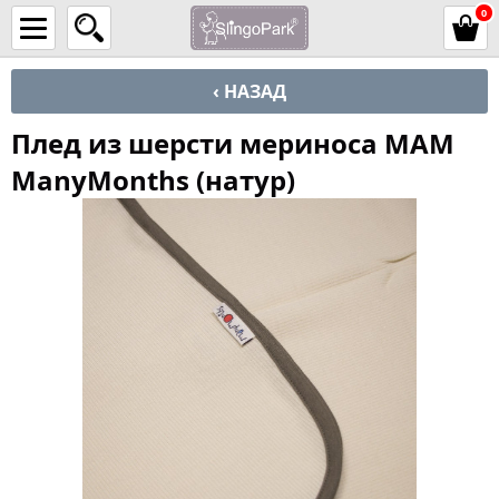
0
‹ НАЗАД
Плед из шерсти мериноса MAM
ManyMonths (натур)