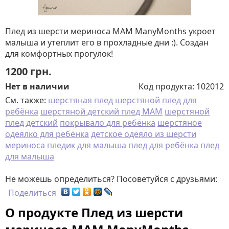
Плед из шерсти мериноса MAM ManyMonths укроет
малыша и утеплит его в прохладные дни :). Создан
для комфортных прогулок!
1200
грн.
Нет в наличии
Код продукта:
102012
См. также:
шерстяная плед
шерстяной плед для
ребёнка
шерстяной детский плед MAM
шерстяной
плед детский
покрывало для ребёнка
шерстяное
одеялко для ребёнка
детское одеяло из шерсти
мериноса
пледик для малыша
плед для ребёнка
плед
для малыша
Не можешь определиться? Посоветуйся с друзьями:
Поделиться
О продукте Плед из шерсти