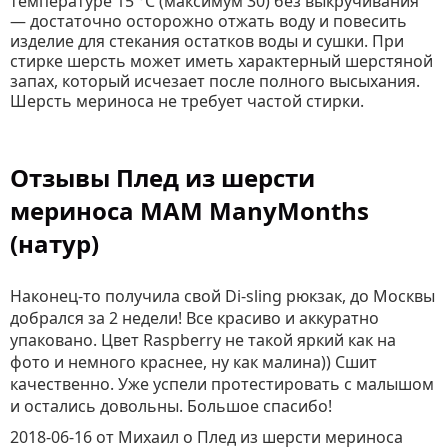
температуре 15 °C (максимум 30) без выкручивания
— достаточно осторожно отжать воду и повесить
изделие для стекания остатков воды и сушки. При
стирке шерсть может иметь характерный шерстяной
запах, который исчезает после полного высыхания.
Шерсть мериноса не требует частой стирки.
Отзывы Плед из шерсти
мериноса MAM ManyMonths
(натур)
Наконец-то получила свой Di-sling рюкзак, до Москвы
добрался за 2 недели! Все красиво и аккуратно
упаковано. Цвет Raspberry не такой яркий как на
фото и немного краснее, ну как малина)) Сшит
качественно. Уже успели протестировать с малышом
и остались довольны. Большое спасибо!
2018-06-16
от Михаил
о
Плед из шерсти мериноса