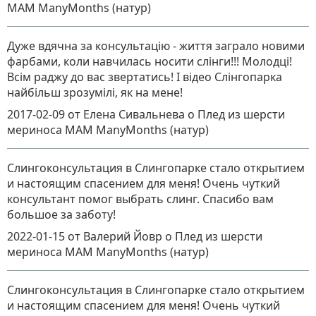
MAM ManyMonths (натур)
Дуже вдячна за консультацію - життя заграло новими
фарбами, коли навчилась носити слінги!!! Молодці!
Всім раджу до вас звертатись! І відео Слінгопарка
найбільш зрозумілі, як на мене!
2017-02-09
от Елена Сивальнева
о
Плед из шерсти
мериноса MAM ManyMonths (натур)
Слингоконсультация в Слингопарке стало открытием
и настоящим спасением для меня! Очень чуткий
консультант помог выбрать слинг. Спасибо вам
большое за заботу!
2022-01-15
от Валерий Йовр
о
Плед из шерсти
мериноса MAM ManyMonths (натур)
Слингоконсультация в Слингопарке стало открытием
и настоящим спасением для меня! Очень чуткий