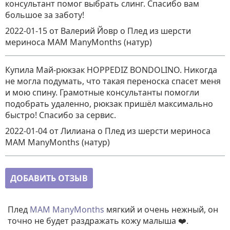
консультант помог выбрать слинг. Спасибо вам
большое за заботу!
2022-01-15
от Валерий Йовр
о
Плед из шерсти
мериноса MAM ManyMonths (натур)
Купила Май-рюкзак HOPPEDIZ BONDOLINO. Никогда
не могла подумать, что такая переноска спасет меня
и мою спину. Грамотные консультанты помогли
подобрать удаленно, рюкзак пришёл максимально
быстро! Спасибо за сервис.
2022-01-04
от Лилиана
о
Плед из шерсти мериноса
MAM ManyMonths (натур)
ДОБАВИТЬ ОТЗЫВ
Плед
MAM
ManyMonths
мягкий и очень нежный, он
точно не будет раздражать кожу малыша ❤️.