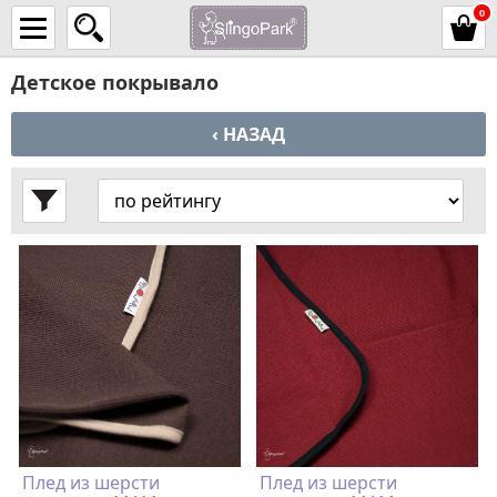
0
Детское покрывало
‹ НАЗАД
Плед из шерсти
Плед из шерсти