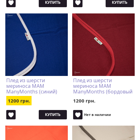
КУПИТЬ
КУПИТЬ
Плед из шерсти
Плед из шерсти
мериноса MAM
мериноса MAM
ManyMonths (синий)
ManyMonths (бордовый
с красной каймой)
1200 грн.
1200 грн.
КУПИТЬ
Нет в наличии