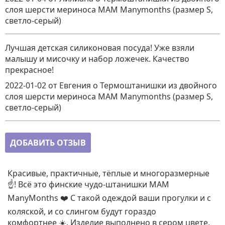
слоя шерсти мериноса MAM Manymonths (размер S,
светло-серый)
Лучшая детская силиконовая посуда! Уже взяли
малышу и мисочку и набор ложечек. Качество
прекрасное!
2022-01-02
от Евгения
о
Термоштанишки из двойного
слоя шерсти мериноса MAM Manymonths (размер S,
светло-серый)
ДОБАВИТЬ ОТЗЫВ
Красивые, практичные, тёплые и многоразмерные
☝️! Всё это финские чудо-штанишки MAM
ManyMonths ❤️ С такой одеждой ваши прогулки и с
коляской, и со слингом будут гораздо
комфортнее ☀️. Изделие выполнено в сером цвете,