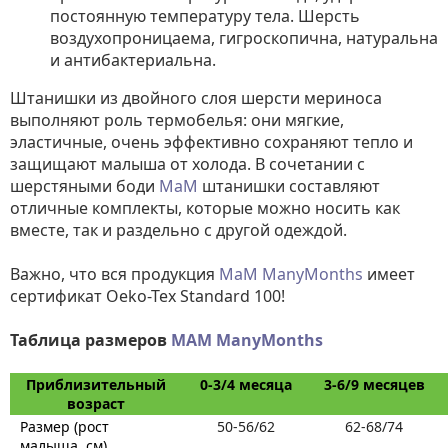
постоянную температуру тела. Шерсть
воздухопроницаема, гигроскопична, натуральна
и антибактериальна.
Штанишки из двойного слоя шерсти мериноса
выполняют роль термобелья: они мягкие,
эластичные, очень эффективно сохраняют тепло и
защищают малыша от холода. В сочетании с
шерстяными боди
МaM
штанишки составляют
отличные комплекты, которые можно носить как
вместе, так и раздельно с другой одеждой.
Важно, что вся продукция
МаМ ManyMonths
имеет
сертификат Oeko-Tex Standard 100!
Таблица размеров
MAM ManyMonths
Приблизительный
0-3/4 месяца
3-6/9 месяцев
возраст
Размер (рост
50-56/62
62-68/74
малыша, см)