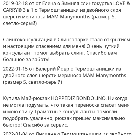
2019-02-18
от от Елена о Зимняя слингокуртка LOVE &
CARRY® 3 в 1
о
Термоштанишки из двойного слоя
шерсти мериноса MAM Manymonths (размер S,
светло-серый)
Слингоконсультация в Слингопарке стало открытием
и настоящим спасением для меня! Очень чуткий
консультант помог выбрать слинг. Спасибо вам
большое за заботу!
2022-01-15
от Валерий Йовр
о
Термоштанишки из
двойного слоя шерсти мериноса MAM Manymonths
(размер S, светло-серый)
Купила Май-рюкзак HOPPEDIZ BONDOLINO. Никогда
не могла подумать, что такая переноска спасет меня
и мою спину. Грамотные консультанты помогли
подобрать удаленно, рюкзак пришёл максимально
быстро! Спасибо за сервис.
2022-01-04
от Лилиана
о
Термоштанишки из двойного