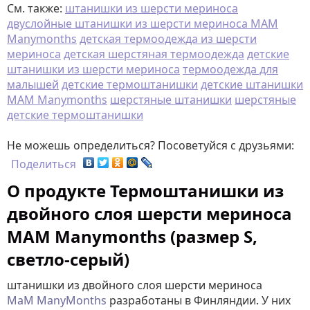
См. также:
штанишки из шерсти мериноса
двуслойные штанишки из шерсти мериноса MAM
Manymonths
детская термоодежда из шерсти
мериноса
детская шерстяная термоодежда
детские
штанишки из шерсти мериноса
термоодежда для
малышей
детские термоштанишки
детские штанишки
MAM Manymonths
шерстяные штанишки
шерстяные
детские термоштанишки
Не можешь определиться? Посоветуйся с друзьями:
Поделиться
О продукте Термоштанишки из
двойного слоя шерсти мериноса
MAM Manymonths (размер S,
светло-серый)
штанишки из двойного слоя шерсти мериноса
МаМ ManyMonths
разработаны в Финляндии. У них