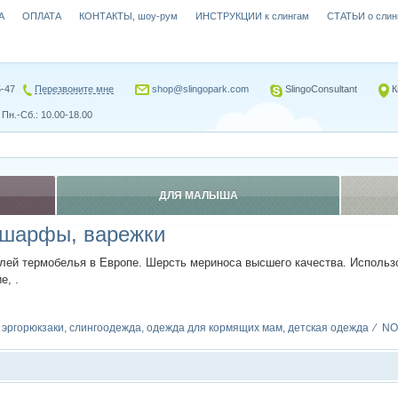
А
ОПЛАТА
КОНТАКТЫ, шоу-рум
ИНСТРУКЦИИ к слингам
СТАТЬИ о слин
5-47
Перезвоните мне
shop@slingopark.com
SlingoConsultant
К
Пн.-Сб.: 10.00-18.00
ДЛЯ МАЛЫША
 шарфы, варежки
лей термобелья в Европе. Шерсть мериноса высшего качества.
Использ
е, .
, эргорюкзаки, слингоодежда, одежда для кормящих мам, детская одежда
NO