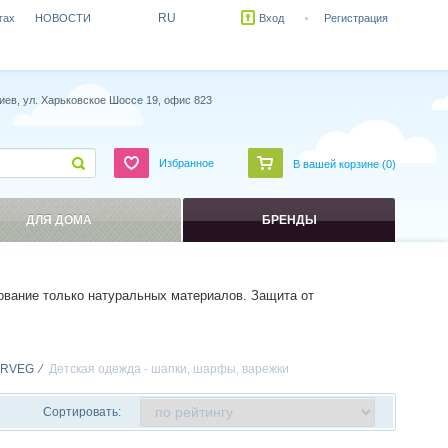
RU
гах
НОВОСТИ
Вход
Регистрация
иев, ул. Харьковское Шоссе 19, офис 823
Избранное
В вашей корзине (
0
)
ДЛЯ ДОМА
БРЕНДЫ
ование только натуральных материалов. Защита от
RVEG
Детская одежда - шапки, шарфы, варежки
Сортировать: