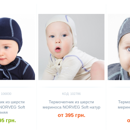
Сравнить
Сравн
 106830
КОД: 102786
ик из шерсти
Термочепчик из шерсти
Термо
NORVEG Soft
мериноса NORVEG Soft натур
мерин
иняя
от 395 грн.
95 грн.
о