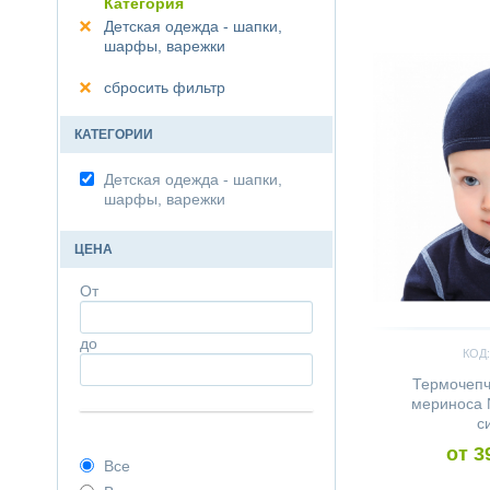
Категория
Детская одежда - шапки,
Сравнить
шарфы, варежки
сбросить фильтр
КАТЕГОРИИ
Детская одежда - шапки,
шарфы, варежки
ЦЕНА
От
до
КОД:
Термочепч
мериноса 
с
от 3
Все