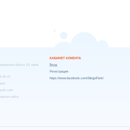
КАБИНЕТ КЛИЕНТА
арьковское Шоссе 19, офис
Вход
Регистрация
8-35-47
https://www.facebook.com/SlingoPark/
tant
park.com
ерсия сайта