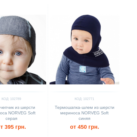
ить
Сравнить
КОД: 102789
КОД: 102771
чепчик из шерсти
Термошапка-шлем из шерсти
оса NORVEG Soft
мериноса NORVEG Soft
серая
синяя
т 395 грн.
от 450 грн.