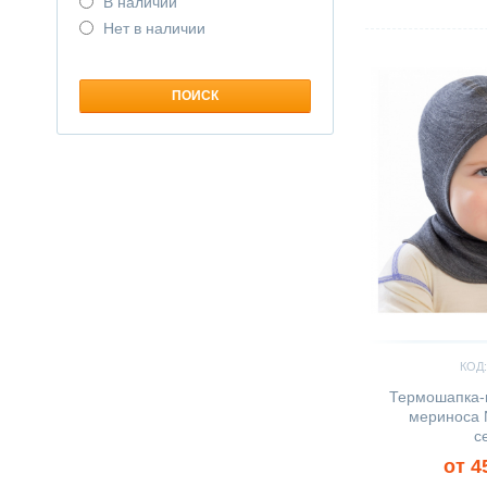
В наличии
Нет в наличии
Сравнить
КОД:
Термошапка-
мериноса 
с
от 4