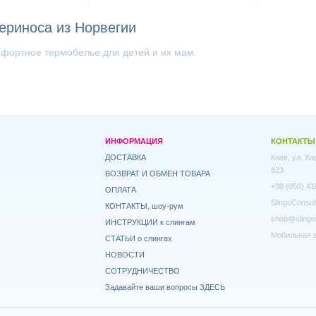
ериноса из Норвегии
мфортное термобелье для детей и их мам.
ИНФОРМАЦИЯ
КОНТАКТЫ
ДОСТАВКА
Киев, ул. Х
823
ВОЗВРАТ И ОБМЕН ТОВАРА
+38 (050) 41
ОПЛАТА
SlingoConsul
КОНТАКТЫ, шоу-рум
shop@slingo
ИНСТРУКЦИИ к слингам
Мобильная в
СТАТЬИ о слингах
НОВОСТИ
СОТРУДНИЧЕСТВО
Задавайте ваши вопросы ЗДЕСЬ