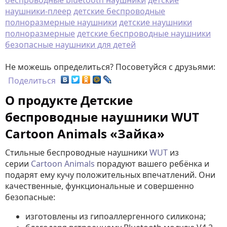
беспроводные bluetooth наушники
детские
наушники-плеер
детские беспроводные
полноразмерные наушники
детские наушники
полноразмерные
детские беспроводные наушники
безопасные наушники для детей
Не можешь определиться? Посоветуйся с друзьями:
Поделиться
О продукте Детские
беспроводные наушники WUT
Cartoon Animals «Зайка»
Стильные беспроводные наушники
WUT
из
серии
Cartoon Animals
порадуют вашего ребёнка и
подарят ему кучу положительных впечатлений. Они
качественные, функциональные и совершенно
безопасные:
изготовлены из гипоаллергенного силикона;