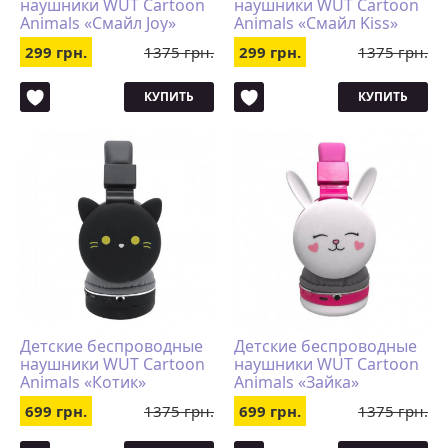
наушники WUT Cartoon
наушники WUT Cartoon
Animals «Смайл Joy»
Animals «Смайл Kiss»
299 грн.
1375 грн.
299 грн.
1375 грн.
КУПИТЬ
КУПИТЬ
Детские беспроводные
Детские беспроводные
наушники WUT Cartoon
наушники WUT Cartoon
Animals «Котик»
Animals «Зайка»
699 грн.
1375 грн.
699 грн.
1375 грн.