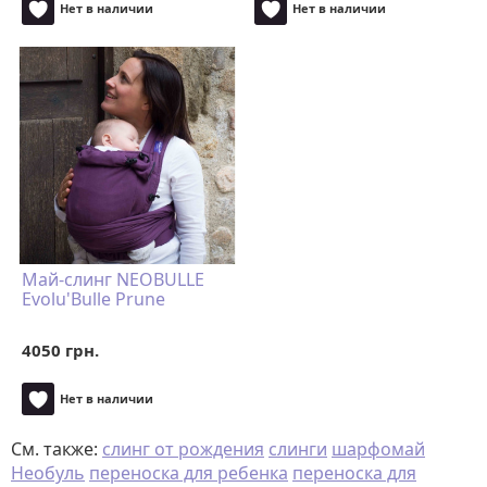
Нет в наличии
Нет в наличии
Май-слинг NEOBULLE
Evolu'Bulle Prune
4050 грн.
Нет в наличии
См. также:
слинг от рождения
слинги
шарфомай
Необуль
переноска для ребенка
переноска для