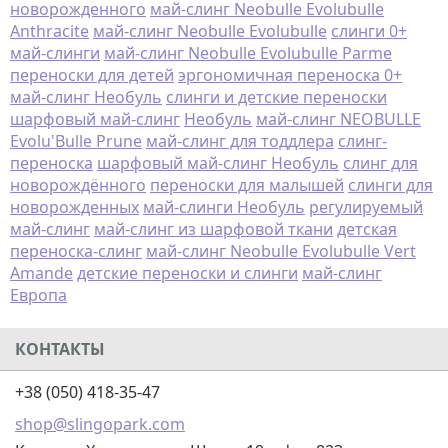
новорожденного
май-слинг Neobulle Evolubulle
Anthracite
май-слинг Neobulle Evolubulle
слинги 0+
май-слинги
май-слинг Neobulle Evolubulle Parme
переноски для детей
эргономичная переноска 0+
май-слинг Необуль
слинги и детские переноски
шарфовый май-слинг
Необуль
май-слинг NEOBULLE
Evolu'Bulle Prune
май-слинг для тоддлера
слинг-
переноска
шарфовый май-слинг Необуль
слинг для
новорождённого
переноски для малышей
слинги для
новорожденных
май-слинги Необуль
регулируемый
май-слинг
май-слинг из шарфовой ткани
детская
переноска-слинг
май-слинг Neobulle Evolubulle Vert
Amande
детские переноски и слинги
май-слинг
Европа
КОНТАКТЫ
+38 (050) 418-35-47
shop@slingopark.com