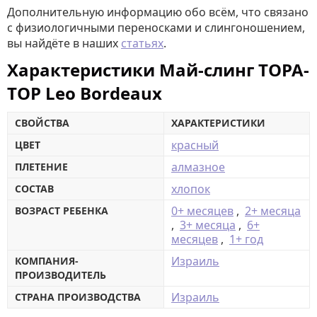
Дополнительную информацию обо всём, что связано
с физиологичными переносками и слингоношением,
вы найдёте в наших
статьях
.
Характеристики Май-слинг TOPA-
TOP Leo Bordeaux
СВОЙСТВА
ХАРАКТЕРИСТИКИ
красный
ЦВЕТ
алмазное
ПЛЕТЕНИЕ
хлопок
СОСТАВ
0+ месяцев
,
2+ месяца
ВОЗРАСТ РЕБЕНКА
,
3+ месяца
,
6+
месяцев
,
1+ год
Израиль
КОМПАНИЯ-
ПРОИЗВОДИТЕЛЬ
Израиль
СТРАНА ПРОИЗВОДСТВА