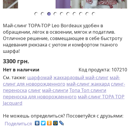
Май-слинг TOPA-TOP Leo Bordeaux удобен в
обращении, лёгок в освоении, мягок и податлив.
Отличное решение, совмещающее в себе быстроту
надевания рюкзака с уютом и комфортом тканого
шарфа!
3300
грн.
Нет в наличии
Код продукта:
107210
См. также:
шарфомай
жаккардовый май-слинг
май-
слинг для новорожденного
май-слинг жаккард
слинг-
переноска
слинг
май-слинги
Топа Топ слинги
переноска для новорожденного
май-слинг TOPA TOP
Jacquard
Не можешь определиться? Посоветуйся с друзьями:
Поделиться