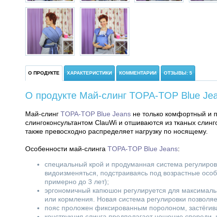
О ПРОДУКТЕ
ХАРАКТЕРИСТИКИ
КОММЕНТАРИИ
ОТЗЫВЫ: 5
О продукте Май-слинг TOPA-TOP Blue Je
Май-слинг
TOPA-TOP Blue Jeans
не только комфортный и п
слингоконсультантом ClauWi и отшиваются из тканых слин
также превосходно распределяет нагрузку по носящему.
Особенности май-слинга
TOPA-TOP Blue Jeans
:
специальный крой и продуманная система регулиров
видоизменяться, подстраиваясь под возрастные особ
примерно до 3 лет);
эргономичный капюшон регулируется для максимальн
или кормления. Новая система регулировки позволяе
пояс проложен фиксированным поролоном, застёгива
конструкция слинга предполагает ношение спереди, 