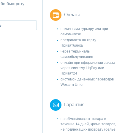
ебе быстроту
!
Оплата
е
наличными курьеру или при
самовывозе
предоплата на карту
Приватбанка
через терминалы
самообслуживания
онлайн при оформлении заказа
через систему LiqPay или
Приват24
системой денежных переводов
Western Union
Гарантия
на обмен/возврат товара в
течение 14 дней, кроме товаров,
не подлежащих возврату (белье