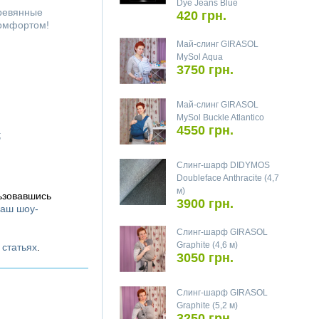
Dye Jeans Blue
еревянные
420 грн.
комфортом!
Май-слинг GIRASOL
MySol Aqua
3750 грн.
Май-слинг GIRASOL
MySol Buckle Atlantico
4550 грн.
;
Слинг-шарф DIDYMOS
Doubleface Anthracite (4,7
м)
ьзовавшись
3900 грн.
аш шоу-
Слинг-шарф GIRASOL
Graphite (4,6 м)
х
статьях
.
3050 грн.
Слинг-шарф GIRASOL
Graphite (5,2 м)
3250 грн.