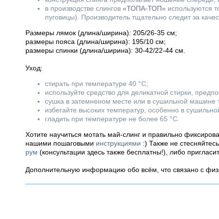
в производстве слингов
«ТОПА-ТОП»
используются то
пуговицы). Производитель тщательно следит за качес
Размеры лямок (длина/ширина): 205/26-35 см;
размеры пояса (длина/ширина): 195/10 см;
размеры спинки (длина/ширина): 30-42/22-44 см.
Уход:
стирать при температуре 40 °C;
используйте средство для деликатной стирки, предп
сушка в затемненом месте или в сушильной машине 
избегайте высоких температур, особенно в сушильн
гладить при температуре не более 65 °C.
Хотите научиться мотать май-слинг и правильно фиксиров
нашими пошаговыми
инструкциями
:) Также не стесняйтес
рум
(консультации здесь также бесплатны!), либо пригласи
Дополнительную информацию обо всём, что связано с фи