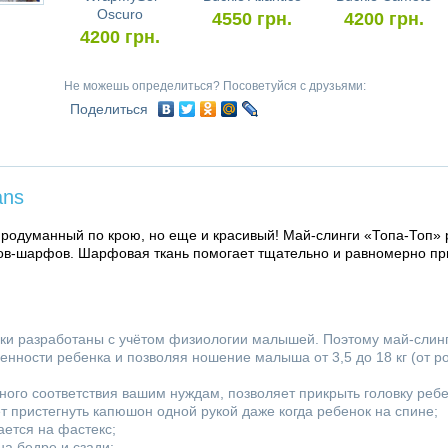
Oscuro
4550
грн.
4200
грн.
4200
грн.
Не можешь определиться? Посоветуйся с друзьями:
Поделиться
ans
родуманный по крою, но еще и красивый! Май-слинги «Топа-Топ»
гов-шарфов. Шарфовая ткань помогает тщательно и равномерно пр
ки разработаны с учётом физиологии малышей. Поэтому май-слин
енности ребенка и позволяя ношение малыша от 3,5 до 18 кг (от р
ого соответствия вашим нуждам, позволяет прикрыть головку ребе
т пристегнуть капюшон одной рукой даже когда ребенок на спине;
ется на фастекс;
на бедре и сзади;