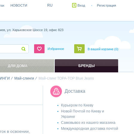
RU
гах
НОВОСТИ
Вход
Регистрация
иев, ул. Харьковское Шоссе 19, офис 823
Избранное
В вашей корзине (
0
)
ДЛЯ ДОМА
БРЕНДЫ
ИНГИ
Май-слинги
Май-слинг TOPA-TOP Blue Jeans
Доставка
Курьером по Киеву
Новой Почтой по Киеву и
Украине
Самовывоз из нашего магазина
Международная доставка почтой
ок в освоении,