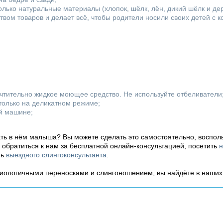
лько натуральные материалы (хлопок, шёлк, лён, дикий шёлк и д
твом товаров и делает всё, чтобы родители носили своих детей с 
очтительно жидкое моющее средство. Не используйте отбеливатели
только на деликатном режиме;
ой машине;
ать в нём малыша? Вы можете сделать это самостоятельно, воспол
ь обратиться к нам за бесплатной онлайн-консультацией, посетить
н
ть
выездного слингоконсультанта
.
зиологичными переносками и слингоношением, вы найдёте в наши