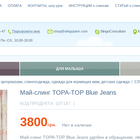
А
ОПЛАТА
КОНТАКТЫ, шоу-рум
ИНСТРУКЦИИ к слингам
СТАТЬИ о слин
5-47
Перезвоните мне
shop@slingopark.com
SlingoConsultant
К
Пн.-Сб.: 10.00-18.00
ДЛЯ МАЛЫША
, эргорюкзаки, слингоодежда, одежда для кормящих мам, детская одежда
СЛ
Май-слинг TOPA-TOP Blue Jeans
КОД ПРОДУКТА:
107187
|
3800
грн.
Нет в наличии
Май-слинг TOPA-TOP Blue Jeans удобен в обращении, лёг