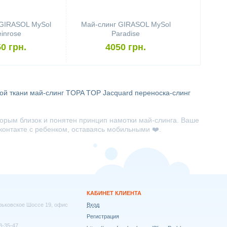
 GIRASOL MySol
Май-слинг GIRASOL MySol
einrose
Paradise
0 грн.
4050 грн.
ой ткани
май-слинг TOPA TOP Jacquard
переноска-слинг
торым близок и понятен принцип намотки май-слинга. Ваше
контакте с ребенком, оставаясь мобильными ❤️.
КАБИНЕТ КЛИЕНТА
арьковское Шоссе 19, офис
Вход
Регистрация
8-35-47