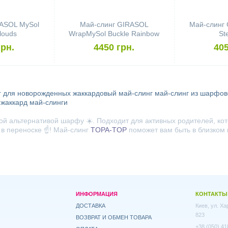
ASOL MySol
Май-слинг GIRASOL
Май-слинг
louds
WrapMySol Buckle Rainbow
St
Dreamer
грн.
4450 грн.
405
г для новорожденных
жаккардовый май-слинг
май-слинг из шарфов
 жаккард
май-слинги
ой альтернативой шарфу ☀️. Подходит для активных родителей, ко
в переноске ☝️! Май-слинг
TOPA-TOP
поможет вам быть в близком 
ИНФОРМАЦИЯ
КОНТАКТЫ
ДОСТАВКА
Киев, ул. Х
823
ВОЗВРАТ И ОБМЕН ТОВАРА
+38 (050) 41