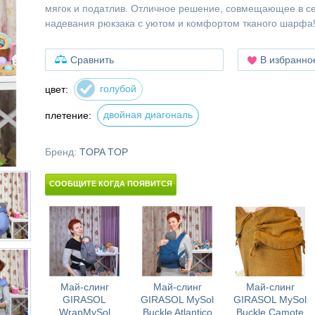
мягок и податлив. Отличное решение, совмещающее в с
надевания рюкзака с уютом и комфортом тканого шарфа
Сравнить
В избранно
голубой
цвет:
двойная диагональ
плетение:
Бренд:
TOPA TOP
СООБЩИТЕ КОГДА ПОЯВИТСЯ
Май-слинг
Май-слинг
Май-слинг
GIRASOL
GIRASOL MySol
GIRASOL MySol
WrapMySol
Buckle Atlantico
Buckle Camote