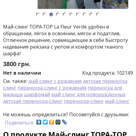
Май-слинг TOPA-TOP La Fleur Verde удобен в
обращении, лёгок в освоении, мягок и податлив.
Отличное решение, совмещающее в себе быстроту
надевания рюкзака с уютом и комфортом тканого
шарфа!
3800
грн.
Нет в наличии
Код продукта:
102149
См. также:
май-слинг с рождения
детская переноска
слинг
переноска-слинг с рождения
переноска для
малыша
шарфомай
май-слинг для новорожденных
детская переноска-слинг
переноска-слинг
май-слинг
Не можешь определиться? Посоветуйся с друзьями:
Поделиться
О продукте Май-слинг TOPA-TOP