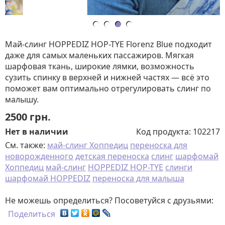
Май-слинг HOPPEDIZ HOP-TYE Florenz Blue подходит
даже для самых маленьких пассажиров. Мягкая
шарфовая ткань, широкие лямки, возможность
сузить спинку в верхней и нижней частях — всё это
поможет вам оптимально отрегулировать слинг по
малышу.
2500
грн.
Нет в наличии
Код продукта:
102217
См. также:
май-слинг Хоппедиц
переноска для
новорожденного
детская переноска
слинг
шарфомай
Хоппедиц
май-слинг
HOPPEDIZ HOP-TYE
слинги
шарфомай HOPPEDIZ
переноска для малыша
Не можешь определиться? Посоветуйся с друзьями:
Поделиться