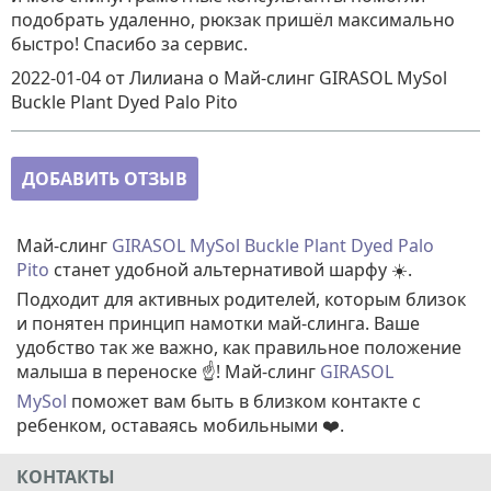
подобрать удаленно, рюкзак пришёл максимально
быстро! Спасибо за сервис.
2022-01-04
от Лилиана
о
Май-слинг GIRASOL MySol
Buckle Plant Dyed Palo Pito
ДОБАВИТЬ ОТЗЫВ
Май-слинг
GIRASOL MySol Buckle Plant Dyed Palo
Pito
станет удобной альтернативой шарфу ☀️.
Подходит для активных родителей, которым близок
и понятен принцип намотки май-слинга. Ваше
удобство так же важно, как правильное положение
малыша в переноске ☝️! Май-слинг
GIRASOL
MySol
поможет вам быть в близком контакте с
ребенком, оставаясь мобильными ❤️.
КОНТАКТЫ