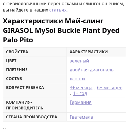
с физиологичными переносками и слингоношением,
вы найдёте в наших
статьях
.
Характеристики Май-слинг
GIRASOL MySol Buckle Plant Dyed
Palo Pito
СВОЙСТВА
ХАРАКТЕРИСТИКИ
зелёный
ЦВЕТ
двойная диагональ
ПЛЕТЕНИЕ
хлопок
СОСТАВ
3+ месяца
,
6+ месяцев
ВОЗРАСТ РЕБЕНКА
,
1+ год
Германия
КОМПАНИЯ-
ПРОИЗВОДИТЕЛЬ
Гватемала
СТРАНА ПРОИЗВОДСТВА