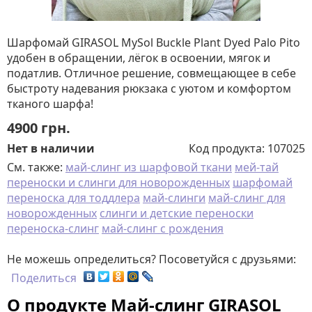
Шарфомай GIRASOL MySol Buckle Plant Dyed Palo Pito
удобен в обращении, лёгок в освоении, мягок и
податлив. Отличное решение, совмещающее в себе
быстроту надевания рюкзака с уютом и комфортом
тканого шарфа!
4900
грн.
Нет в наличии
Код продукта:
107025
См. также:
май-слинг из шарфовой ткани
мей-тай
переноски и слинги для новорожденных
шарфомай
переноска для тоддлера
май-слинги
май-слинг для
новорожденных
слинги и детские переноски
переноска-слинг
май-слинг с рождения
Не можешь определиться? Посоветуйся с друзьями:
Поделиться
О продукте Май-слинг GIRASOL