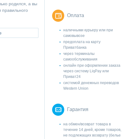
лько родился, а вы
и правильного
Оплата
наличными курьеру или при
е
самовывозе
предоплата на карту
Приватбанка
через терминалы
самообслуживания
онлайн при оформлении заказа
через систему LiqPay или
Приват24
системой денежных переводов
Western Union
Гарантия
на обмен/возврат товара в
течение 14 дней, кроме товаров,
не подлежащих возврату (белье