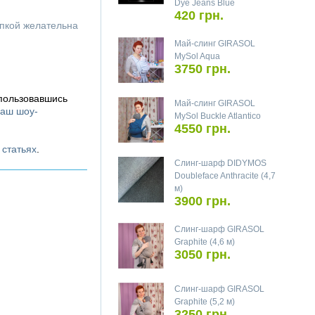
Dye Jeans Blue
420 грн.
упкой желательна
Май-слинг GIRASOL
MySol Aqua
3750 грн.
спользовавшись
Май-слинг GIRASOL
аш шоу-
MySol Buckle Atlantico
4550 грн.
х
статьях
.
Слинг-шарф DIDYMOS
Doubleface Anthracite (4,7
м)
3900 грн.
Слинг-шарф GIRASOL
Graphite (4,6 м)
3050 грн.
Слинг-шарф GIRASOL
Graphite (5,2 м)
3250 грн.