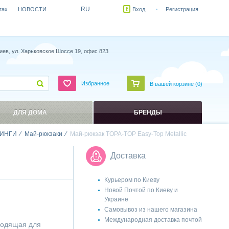
RU
гах
НОВОСТИ
Вход
Регистрация
иев, ул. Харьковское Шоссе 19, офис 823
Избранное
В вашей корзине (
0
)
ДЛЯ ДОМА
БРЕНДЫ
ИНГИ
Май-рюкзаки
Май-рюкзак TOPA-TOP Easy-Top Metallic
Доставка
Курьером по Киеву
Новой Почтой по Киеву и
Украине
Самовывоз из нашего магазина
Международная доставка почтой
ходящая для