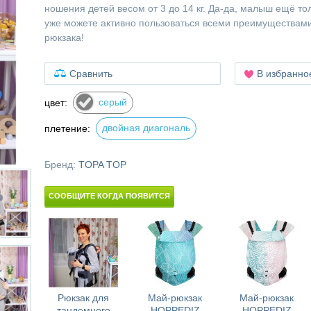
ношения детей весом от 3 до 14 кг. Да-да, малыш ещё то
уже можете активно пользоваться всеми преимуществам
рюкзака!
Сравнить
В избранно
серый
цвет:
двойная диагональ
плетение:
Бренд:
TOPA TOP
СООБЩИТЕ КОГДА ПОЯВИТСЯ
Рюкзак для
Май-рюкзак
Май-рюкзак
тандемного
HOPPEDIZ
HOPPEDIZ