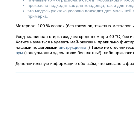
плечевые лямки располагаются в Н-образном и Х-об
прекрасно подходит как для младенца, так и для тод
эта модель рюкзака условно подходит для малышей пр
примерка.
Материал: 100 % хлопок (без токсинов, тяжелых металлов
Уход: машинная стирка жидким средством при 40 °С, без и
Хотите научиться надевать май-рюкзак и правильно фикси
нашими пошаговыми
инструкциями
:) Также не стесняйтес
рум
(консультации здесь также бесплатны!), либо пригласи
Дополнительную информацию обо всём, что связано с фи