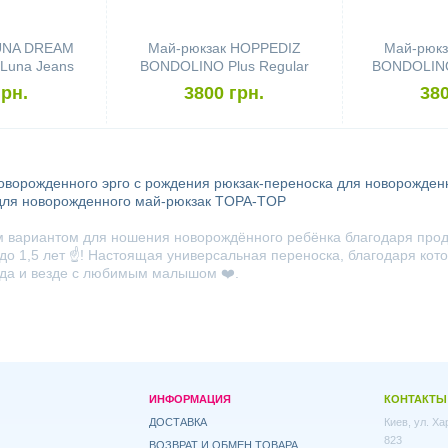
LUNA DREAM
Май-рюкзак HOPPEDIZ
Май-рюкз
Luna Jeans
BONDOLINO Plus Regular
BONDOLINO 
Chicago
грн.
3800 грн.
380
новорожденного
эрго с рождения
рюкзак-переноска для новорожден
для новорожденного
май-рюкзак TOPA-TOP
 вариантом для ношения новорождённого ребёнка благодаря прод
ж до 1,5 лет ☝️! Настоящая универсальная переноска, благодаря к
сегда и везде с любимым малышом ❤️.
ИНФОРМАЦИЯ
КОНТАКТЫ
ДОСТАВКА
Киев, ул. Х
823
ВОЗВРАТ И ОБМЕН ТОВАРА