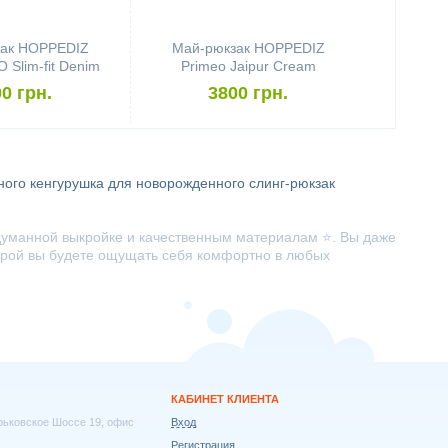
ак HOPPEDIZ
Май-рюкзак HOPPEDIZ
Slim-fit Denim
Primeo Jaipur Cream
Stars
0 грн.
3800 грн.
ного
кенгурушка для новорожденного
слинг-рюкзак
уманной выкройке и качественным материалам ⭐. Вы даже
оторой вы будете ощущать себя комфортно в любых
КАБИНЕТ КЛИЕНТА
арьковское Шоссе 19, офис
Вход
Регистрация