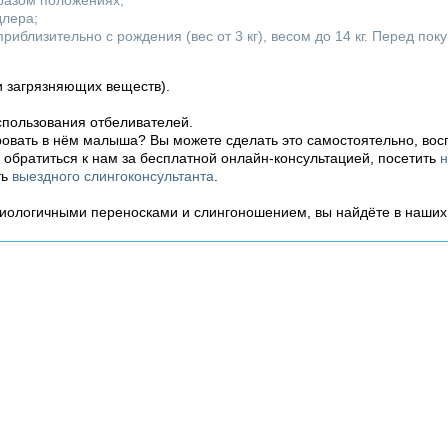
разом положениях;
длера;
иблизительно с рождения (вес от 3 кг), весом до 14 кг. Перед пок
 и загрязняющих веществ).
спользования отбеливателей.
ровать в нём малыша? Вы можете сделать это самостоятельно, во
ь обратиться к нам за бесплатной онлайн-консультацией, посетить
н
ть
выездного слингоконсультанта
.
зиологичными переносками и слингоношением, вы найдёте в наши