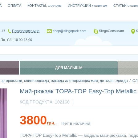
А
ОПЛАТА
КОНТАКТЫ, шоу-рум
ИНСТРУКЦИИ к слингам
СТАТЬИ о слин
5-47
Перезвоните мне
shop@slingopark.com
SlingoConsultant
К
Пн.-Сб.: 10.00-18.00
ДЛЯ МАЛЫША
, эргорюкзаки, слингоодежда, одежда для кормящих мам, детская одежда
СЛ
Май-рюкзак TOPA-TOP Easy-Top Metallic
КОД ПРОДУКТА:
102160
|
3800
грн.
Нет в наличии
TOPA-TOP Easy-Top Metallic — модель май-рюкзака, под