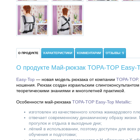
О ПРОДУКТЕ
ХАРАКТЕРИСТИКИ
КОММЕНТАРИИ
ОТЗЫВЫ: 5
О продукте Май-рюкзак TOPA-TOP Easy-To
Easy-Top
— новая модель рюкзака от компании
TOPA-TOP
ношения. Рюкзак создан израильским слингоконсультантом
теоретическими знаниями и многолетней практикой.
Особенности май-рюкзака
TOPA-TOP Easy-Top Metallic
:
изготовлен из качественного хлопка жаккардового пл
отвечает современному динамичному образу жизни. П
прогулок и отдыха в выходные дни;
лёгкий в использовании, поэтому доступен для всех р
обучения и подготовки;