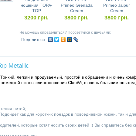
ношения TOPA-
Primeo Grenada
Primeo Jaipur
TOP
Cream
Cream
3200
грн.
3800
грн.
3800
грн.
Не можешь определиться? Посоветуйся с друзьями:
Поделиться
p Metallic
. Тонкий, легкий и продуваемый, простой в обращении и очень ком
 немецкой школы слингоношения ClauWi, с очень большим опытом,
етения нитей;
одойдёт как для коротких поездок в повседневной жизни, так и дл
одителей, которые хотят носить своих детей :) Вы справитесь без 