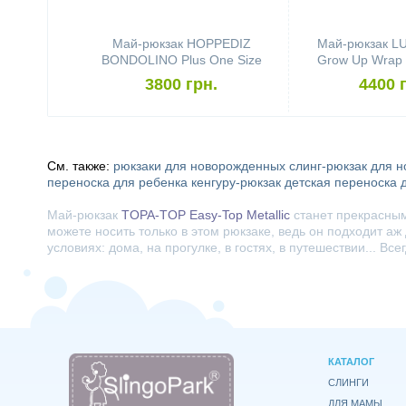
Май-рюкзак HOPPEDIZ
Май-рюкзак 
BONDOLINO Plus One Size
Grow Up Wrap 
Black-Sand
3800 грн.
4400 
См. также:
рюкзаки для новорожденных
слинг-рюкзак для 
переноска для ребенка
кенгуру-рюкзак
детская переноска 
Май-рюкзак
TOPA-TOP Easy-Top Metallic
станет прекрасным
можете носить только в этом рюкзаке, ведь он подходит а
условиях: дома, на прогулке, в гостях, в путешествии... В
КАТАЛОГ
СЛИНГИ
ДЛЯ МАМЫ