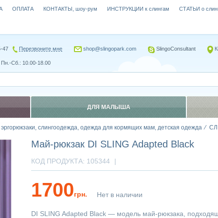
А
ОПЛАТА
КОНТАКТЫ, шоу-рум
ИНСТРУКЦИИ к слингам
СТАТЬИ о слин
5-47
Перезвоните мне
shop@slingopark.com
SlingoConsultant
К
Пн.-Сб.: 10.00-18.00
ДЛЯ МАЛЫША
, эргорюкзаки, слингоодежда, одежда для кормящих мам, детская одежда
СЛ
Май-рюкзак DI SLING Adapted Black
КОД ПРОДУКТА:
105344
|
1700
грн.
Нет в наличии
DI SLING Adapted Black — модель май-рюкзака, подход