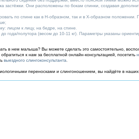
ятельного сидения без поддержки, вместо поясной лямки можно ис
ка застёжки. Они расположены по бокам спинки, создавая дополн
овать по спине как в H-образном, так и в X-образном положении. 
ше;
у: лицом к лицу, на бедре, на спине.
) до года/полутора (весом до 10-11 кг). Параметры указаны ориент
вать в нем малыша? Вы можете сделать это самостоятельно, воспо
ь обратиться к нам за бесплатной онлайн-консультацией, посетить
н
ть
выездного слингоконсультанта
.
зиологичными переносками и слингоношением, вы найдёте в наши