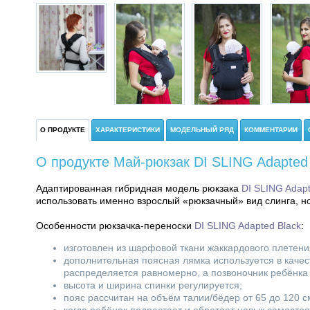
О ПРОДУКТЕ
ХАРАКТЕРИСТИКИ
МОДЕЛЬНЫЙ РЯД
КОММЕНТАРИИ
О продукте Май-рюкзак DI SLING Adapted
Адаптированная гибридная модель рюкзака
DI SLING Adap
использовать именно взрослый «рюкзачный» вид слинга, но
Особенности рюкзачка-переноски
DI SLING Adapted Black
:
изготовлен из шарфовой ткани жаккардового плетени
дополнительная поясная лямка используется в качес
распределяется равномерно, а позвоночник ребёнка
высота и ширина спинки регулируется;
пояс рассчитан на объём талии/бёдер от 65 до 120 с