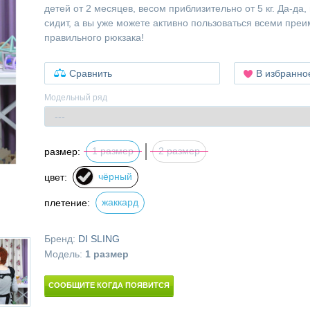
детей от 2 месяцев, весом приблизительно от 5 кг. Да-д
сидит, а вы уже можете активно пользоваться всеми пре
правильного рюкзака!
Сравнить
В избранно
Модельный ряд
1 размер
2 размер
размер:
чёрный
цвет:
жаккард
плетение:
Бренд:
DI SLING
Модель:
1 размер
СООБЩИТЕ КОГДА ПОЯВИТСЯ