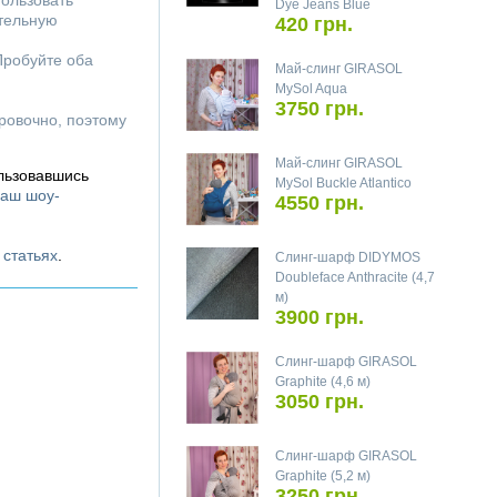
пользовать
Dye Jeans Blue
ительную
420 грн.
Пробуйте оба
Май-слинг GIRASOL
MySol Aqua
3750 грн.
ировочно, поэтому
Май-слинг GIRASOL
льзовавшись
MySol Buckle Atlantico
аш шоу-
4550 грн.
х
статьях
.
Слинг-шарф DIDYMOS
Doubleface Anthracite (4,7
м)
3900 грн.
Слинг-шарф GIRASOL
Graphite (4,6 м)
3050 грн.
Слинг-шарф GIRASOL
Graphite (5,2 м)
3250 грн.