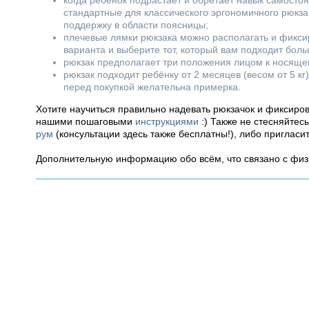
когда ребёнок подрастает и обретает навык самосто
стандартные для классического эргономичного рюкза
поддержку в области поясницы;
плечевые лямки рюкзака можно располагать и фиксир
варианта и выберите тот, который вам подходит боль
рюкзак предполагает три положения лицом к носящем
рюкзак подходит ребёнку от 2 месяцев (весом от 5 кг
перед покупкой желательна примерка.
Хотите научиться правильно надевать рюкзачок и фиксиро
нашими пошаговыми
инструкциями
:) Также не стесняйтес
рум
(консультации здесь также бесплатны!), либо пригласи
Дополнительную информацию обо всём, что связано с фи