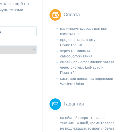
а, малыш ещё не
имуществами
Оплата
наличными курьеру или при
е
самовывозе
предоплата на карту
Приватбанка
через терминалы
самообслуживания
онлайн при оформлении заказа
через систему LiqPay или
Приват24
системой денежных переводов
Western Union
Гарантия
на обмен/возврат товара в
течение 14 дней, кроме товаров,
не подлежащих возврату (белье