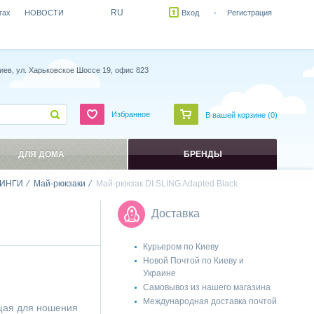
RU
гах
НОВОСТИ
Вход
Регистрация
иев, ул. Харьковское Шоссе 19, офис 823
Избранное
В вашей корзине (
0
)
ДЛЯ ДОМА
БРЕНДЫ
ИНГИ
Май-рюкзаки
Май-рюкзак DI SLING Adapted Black
Доставка
Курьером по Киеву
Новой Почтой по Киеву и
Украине
Самовывоз из нашего магазина
Международная доставка почтой
ящая для ношения