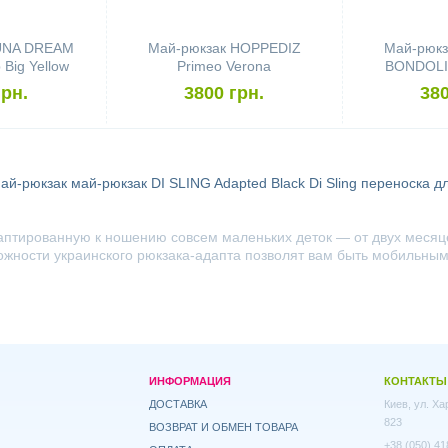
LUNA DREAM
Май-рюкзак HOPPEDIZ
Май-рюкз
Big Yellow
Primeo Verona
BONDOLIN
les
Qualit
грн.
3800 грн.
380
ай-рюкзак
май-рюкзак DI SLING Adapted Black
Di Sling
переноска д
аптированную к ношению совсем маленьких деток — от двух месяце
ожности украинского рюкзака-адапта позволят вам быть мобильным
ИНФОРМАЦИЯ
КОНТАКТЫ
ДОСТАВКА
Киев, ул. Х
823
ВОЗВРАТ И ОБМЕН ТОВАРА
+38 (050) 41