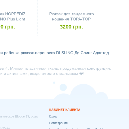
ак HOPPEDIZ
Рюкзак для тандемного
O Plus Light
ношения TOPA-TOP
y Timbuktu
0 грн.
3200 грн.
ля ребенка
рюкзак-переноска DI SLING
Ди Слинг Адаптед
в ⭐. Мягкая пластичная ткань, продуманная конструкция,
и и активными, везде вместе с малышом ❤️!
КАБИНЕТ КЛИЕНТА
арьковское Шоссе 19, офис
Вход
Регистрация
8-35-47