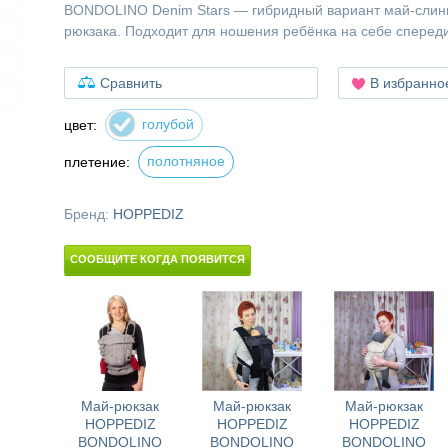
BONDOLINO Denim Stars — гибридный вариант май-слинг
рюкзака. Подходит для ношения ребёнка на себе спереди
Сравнить
В избранно
голубой
цвет:
полотняное
плетение:
Бренд:
HOPPEDIZ
СООБЩИТЕ КОГДА ПОЯВИТСЯ
Май-рюкзак
Май-рюкзак
Май-рюкзак
HOPPEDIZ
HOPPEDIZ
HOPPEDIZ
BONDOLINO
BONDOLINO
BONDOLINO