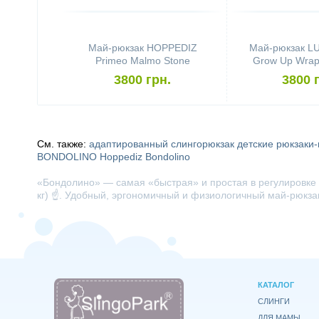
Май-рюкзак HOPPEDIZ
Май-рюкзак 
Primeo Malmo Stone
Grow Up Wrap 
Triang
3800 грн.
3800 
См. также:
адаптированный слингорюкзак
детские рюкзаки-
BONDOLINO
Hoppediz Bondolino
«Бондолино» — самая «быстрая» и простая в регулировке п
кг) ☝️. Удобный, эргономичный и физиологичный май-рюкз
КАТАЛОГ
СЛИНГИ
ДЛЯ МАМЫ