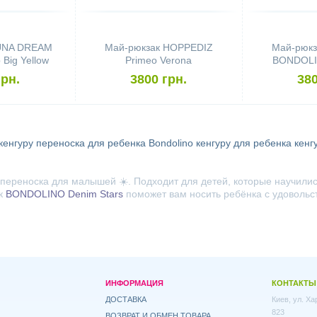
LUNA DREAM
Май-рюкзак HOPPEDIZ
Май-рюкз
Big Yellow
Primeo Verona
BONDOLIN
les
Qualit
грн.
3800 грн.
380
кенгуру
переноска для ребенка
Bondolino
кенгуру для ребенка
кенг
ереноска для малышей ☀️. Подходит для детей, которые научились
ак
BONDOLINO Denim Stars
поможет вам носить ребёнка с удовольс
ИНФОРМАЦИЯ
КОНТАКТЫ
ДОСТАВКА
Киев, ул. Х
823
ВОЗВРАТ И ОБМЕН ТОВАРА