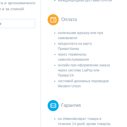
Международная доставка почтой
а и эргономичного
 и за спиной.
Оплата
е
наличными курьеру или при
самовывозе
предоплата на карту
Приватбанка
через терминалы
самообслуживания
онлайн при оформлении заказа
через систему LiqPay или
Приват24
системой денежных переводов
Western Union
Гарантия
на обмен/возврат товара в
течение 14 дней, кроме товаров,