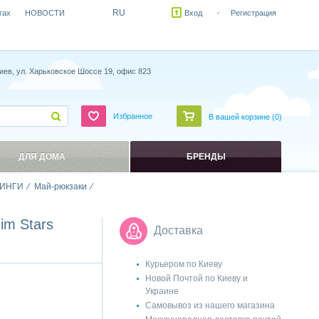
RU
гах
НОВОСТИ
Вход
Регистрация
иев, ул. Харьковское Шоссе 19, офис 823
Избранное
В вашей корзине (
0
)
ДЛЯ ДОМА
БРЕНДЫ
ИНГИ
Май-рюкзаки
m Stars
Доставка
Курьером по Киеву
Новой Почтой по Киеву и
Украине
Самовывоз из нашего магазина