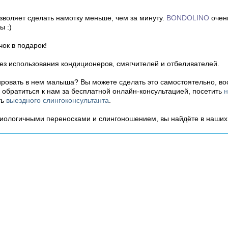
зволяет сделать намотку меньше, чем за минуту.
BONDOLINO
очень
ы :)
чок в подарок!
без использования кондиционеров, смягчителей и отбеливателей.
ровать в нем малыша? Вы можете сделать это самостоятельно, в
ь обратиться к нам за бесплатной онлайн-консультацией, посетить
н
ть
выездного слингоконсультанта
.
зиологичными переносками и слингоношением, вы найдёте в наши