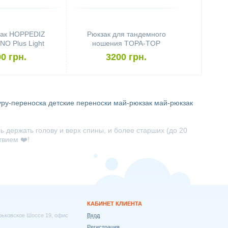
ак HOPPEDIZ
Рюкзак для тандемного
O Plus Light
ношения TOPA-TOP
y Timbuktu
0 грн.
3200 грн.
уру-переноска
детские переноски
май-рюкзак
май-рюкзак
 держать голову и верх спины, и более старших (до 20
твием ❤️!
КАБИНЕТ КЛИЕНТА
арьковское Шоссе 19, офис
Вход
Регистрация