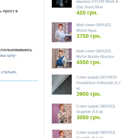
машине DYLON Wash &
Dye Jeans Blue
 прост в
420 грн.
Май-слинг GIRASOL
MySol Aqua
3750 грн.
оспользовавшись
Май-слинг GIRASOL
аш шоу-
MySol Buckle Atlantico
4550 грн.
х
статьях
.
Слинг-шарф DIDYMOS
Doubleface Anthracite (4,7
м)
3900 грн.
Слинг-шарф GIRASOL
Graphite (4,6 м)
3050 грн.
Слинг-шарф GIRASOL