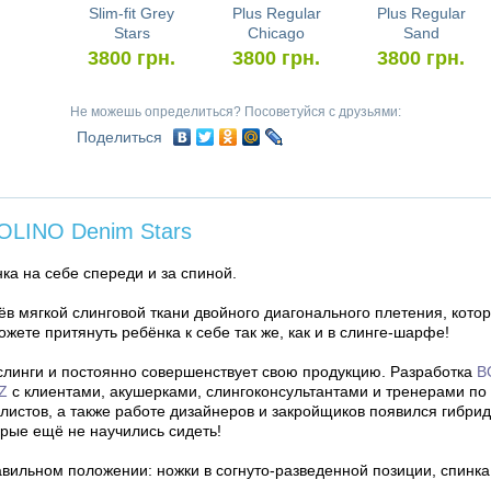
Slim-fit Grey
Plus Regular
Plus Regular
Stars
Chicago
Sand
3800
грн.
3800
грн.
3800
грн.
Не можешь определиться? Посоветуйся с друзьями:
Поделиться
LINO Denim Stars
а на себе спереди и за спиной.
в мягкой слинговой ткани двойного диагонального плетения, кото
жете притянуть ребёнка к себе так же, как и в слинге-шарфе!
слинги и постоянно совершенствует свою продукцию. Разработка
B
Z
с клиентами, акушерками, слингоконсультантами и тренерами по
листов, а также работе дизайнеров и закройщиков появился гибри
орые ещё не научились сидеть!
вильном положении: ножки в согнуто-разведенной позиции, спинк