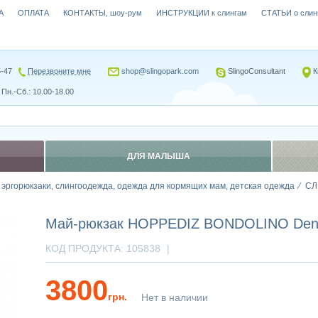
А
ОПЛАТА
КОНТАКТЫ, шоу-рум
ИНСТРУКЦИИ к слингам
СТАТЬИ о слин
5-47
Перезвоните мне
shop@slingopark.com
SlingoConsultant
К
Пн.-Сб.: 10.00-18.00
ДЛЯ МАЛЫША
, эргорюкзаки, слингоодежда, одежда для кормящих мам, детская одежда
СЛ
Май-рюкзак HOPPEDIZ BONDOLINO Deni
КОД ПРОДУКТА:
105838
|
3800
грн.
Нет в наличии