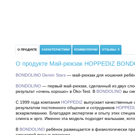
О ПРОДУКТЕ
ХАРАКТЕРИСТИКИ
КОММЕНТАРИИ
ОТЗЫВЫ: 5
О продукте Май-рюкзак HOPPEDIZ BONDO
BONDOLINO Denim Stars
— май-рюкзак для ношения ребёнк
BONDOLINO
— первый май-рюкзак, сделанный из двух слоё
результат «очень хорошо» в Öko-Test. В
BONDOLINO
вы смо
С 1999 года компания
HOPPEDIZ
выпускает качественные 
результатом постоянного общения и сотрудников
HOPPEDI
вскармливанию. Благодаря экспертизе и опыту этих специа
слинга и эрго. Именно эта модель подходит малышам, кот
В
BONDOLINO
ребёнок размещается в физиологически пра
слинговой тканью рюкзачка.