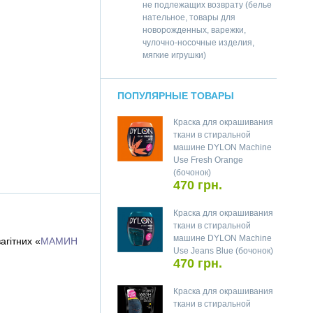
не подлежащих возврату (белье
нательное, товары для
новорожденных, варежки,
чулочно-носочные изделия,
мягкие игрушки)
ПОПУЛЯРНЫЕ ТОВАРЫ
Краска для окрашивания
ткани в стиральной
машине DYLON Machine
Use Fresh Orange
(бочонок)
470 грн.
Краска для окрашивания
ткани в стиральной
машине DYLON Machine
агітних «
МАМИН
Use Jeans Blue (бочонок)
470 грн.
Краска для окрашивания
ткани в стиральной