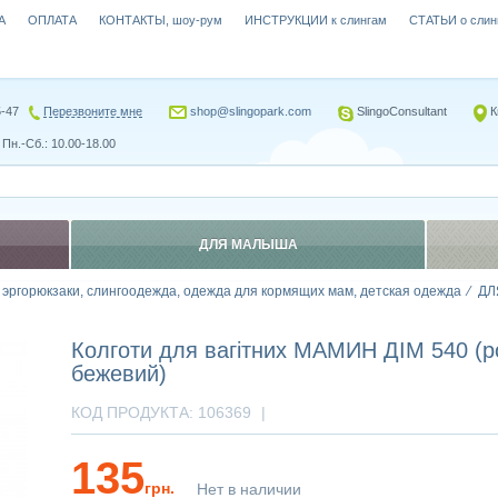
А
ОПЛАТА
КОНТАКТЫ, шоу-рум
ИНСТРУКЦИИ к слингам
СТАТЬИ о слин
5-47
Перезвоните мне
shop@slingopark.com
SlingoConsultant
К
Пн.-Сб.: 10.00-18.00
ДЛЯ МАЛЫША
, эргорюкзаки, слингоодежда, одежда для кормящих мам, детская одежда
ДЛ
Колготи для вагітних МАМИН ДІМ 540 (ро
бежевий)
КОД ПРОДУКТА:
106369
|
135
грн.
Нет в наличии