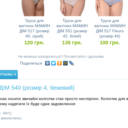
Труси для
Труси для
Труси для
вагітних МАМИН
вагітних МАМИН
вагітних МАМИН
ДІМ 517 (розмір
ДІМ 551 (розмір
ДІМ 517 Fleurs
46, сірий)
42, білий)
(розмір 44)
120
грн.
135
грн.
100
грн.
Не можешь определиться? Посоветуйся с друзьями:
Поделиться
ОТЗЫВЫ: 5
ІМ 540 (розмір 4, бежевий)
мінах носити звичайні колготки стає просто нестерпно. Колготки для в
тому надягати їх буде одне задоволення:
. den);
 виключено;