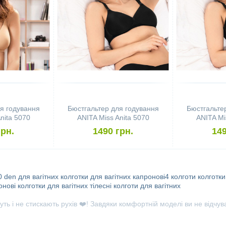
я годування
Бюстгальтер для годування
Бюстгальте
nita 5070
ANITA Miss Anita 5070
ANITA Mi
 бежевий)
(розмір 70C, чорний)
(розмір 
грн.
1490 грн.
149
0 den для вагітних
колготки для вагітних
капронові4 колготи
колготк
онові колготки для вагітних
тілесні колготи для вагітних
уть і не стискають рухів ❤️! Завдяки комфортній моделі ви не відч