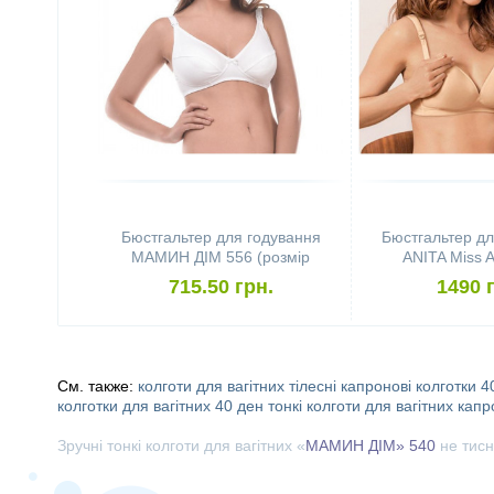
Бюстгальтер для годування
Бюстгальтер дл
МАМИН ДІМ 556 (розмір
ANITA Miss A
75B, білий)
(розмір 70B,
715.50 грн.
1490 
См. также:
колготи для вагітних
тілесні капронові колготки 4
колготки для вагітних 40 ден
тонкі колготи для вагітних
капр
Зручні тонкі колготи для вагітних «
МАМИН ДІМ» 540
не тисн