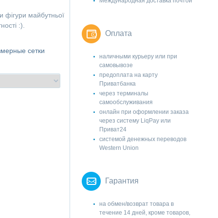
Международная доставка почтой
и фігури майбутньої
ності :).
Оплата
змерные сетки
наличными курьеру или при
самовывозе
предоплата на карту
Приватбанка
через терминалы
самообслуживания
онлайн при оформлении заказа
через систему LiqPay или
Приват24
системой денежных переводов
Western Union
Гарантия
на обмен/возврат товара в
течение 14 дней, кроме товаров,