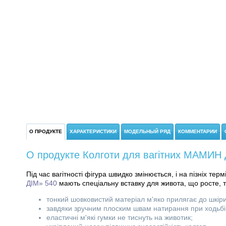
О ПРОДУКТЕ
ХАРАКТЕРИСТИКИ
МОДЕЛЬНЫЙ РЯД
КОММЕНТАРИИ
О продукте Колготи для вагітних МАМИН Д
Під час вагітності фігура швидко змінюється, і на пізніх тер
ДІМ» 540
мають спеціальну вставку для живота, що росте, 
тонкий шовковистий матеріал м'яко прилягає до шкіри
завдяки зручним плоским швам натирання при ходьбі
еластичні м'які гумки не тиснуть на животик;