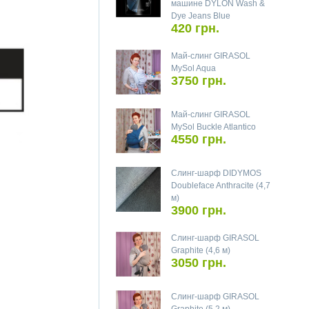
машине DYLON Wash &
Dye Jeans Blue
420 грн.
Май-слинг GIRASOL
MySol Aqua
3750 грн.
Май-слинг GIRASOL
MySol Buckle Atlantico
4550 грн.
Слинг-шарф DIDYMOS
Doubleface Anthracite (4,7
м)
3900 грн.
Слинг-шарф GIRASOL
Graphite (4,6 м)
3050 грн.
Слинг-шарф GIRASOL