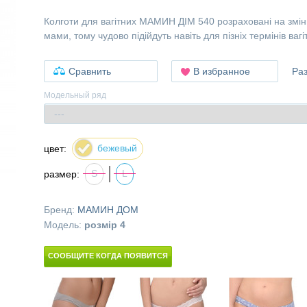
Колготи для вагітних МАМИН ДІМ 540 розраховані на змін
мами, тому чудово підійдуть навіть для пізніх термінів вагіт
Сравнить
В избранное
Ра
Модельный ряд
бежевый
цвет:
S
L
размер:
Бренд:
МАМИН ДОМ
Модель:
розмір 4
СООБЩИТЕ КОГДА ПОЯВИТСЯ