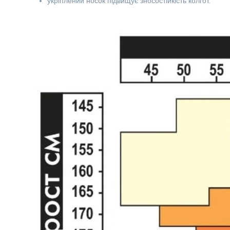
укріплений носок підвищує зносостійкість колгот.