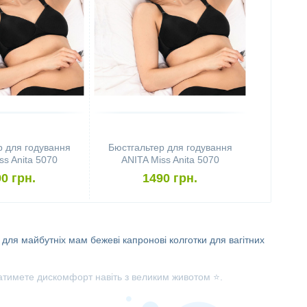
р для годування
Бюстгальтер для годування
ss Anita 5070
ANITA Miss Anita 5070
70D, чорний)
(розмір 75B, чорний)
0 грн.
1490 грн.
и для майбутніх мам
бежеві капронові колготки для вагітних
уватимете дискомфорт навіть з великим животом ⭐.