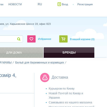
RU
гах
НОВОСТИ
Вход
Регистрация
иев, ул. Харьковское Шоссе 19, офис 823
Избранное
В вашей корзине (
0
)
ДЛЯ ДОМА
БРЕНДЫ
Я МАМЫ
Бельё для беременных и кормящих
змір 4,
Доставка
Курьером по Киеву
Новой Почтой по Киеву и
Украине
Самовывоз из нашего магазина