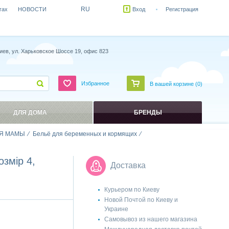
RU
гах
НОВОСТИ
Вход
Регистрация
иев, ул. Харьковское Шоссе 19, офис 823
Избранное
В вашей корзине (
0
)
ДЛЯ ДОМА
БРЕНДЫ
Я МАМЫ
Бельё для беременных и кормящих
змір 4,
Доставка
Курьером по Киеву
Новой Почтой по Киеву и
Украине
Самовывоз из нашего магазина