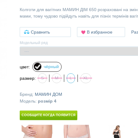
Колготи для вагітних МАМИН ДІМ 650 розраховані на змін
мами, тому чудово підійдуть навіть для пізніх термінів вагіт
Сравнить
В избранное
Ра
Модельный ряд
чёрный
цвет:
S
M
L
XL
размер:
Бренд:
МАМИН ДОМ
Модель:
розмір 4
СООБЩИТЕ КОГДА ПОЯВИТСЯ