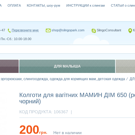
А
ОПЛАТА
КОНТАКТЫ, шоу-рум
ИНСТРУКЦИИ к слингам
СТАТЬИ о слин
5-47
Перезвоните мне
shop@slingopark.com
SlingoConsultant
К
Пн.-Сб.: 10.00-18.00
ДЛЯ МАЛЫША
, эргорюкзаки, слингоодежда, одежда для кормящих мам, детская одежда
ДЛ
Колготи для вагітних МАМИН ДІМ 650 (ро
чорний)
КОД ПРОДУКТА:
106367
|
200
грн.
Нет в наличии