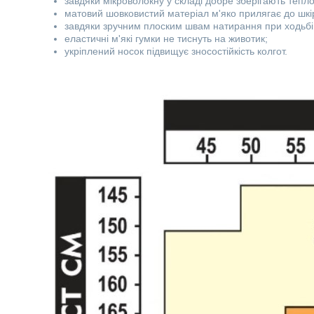
завдяки мікроволокну у складі добре зберігають тепло 
матовий шовковистий матеріал м'яко прилягає до шкір
завдяки зручним плоским швам натирання при ходьбі
еластичні м'які гумки не тиснуть на животик;
укріплений носок підвищує зносостійкість колгот.