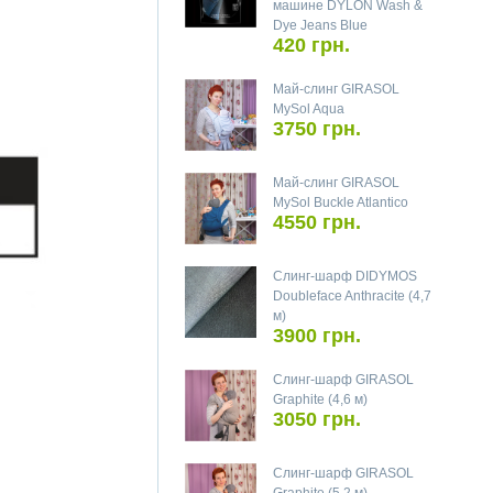
машине DYLON Wash &
Dye Jeans Blue
420 грн.
Май-слинг GIRASOL
MySol Aqua
3750 грн.
Май-слинг GIRASOL
MySol Buckle Atlantico
4550 грн.
Слинг-шарф DIDYMOS
Doubleface Anthracite (4,7
м)
3900 грн.
Слинг-шарф GIRASOL
Graphite (4,6 м)
3050 грн.
Слинг-шарф GIRASOL