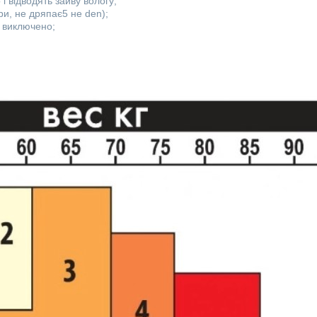
і відводять зайву вологу;
и, не дряпає5 не den);
 виключено;