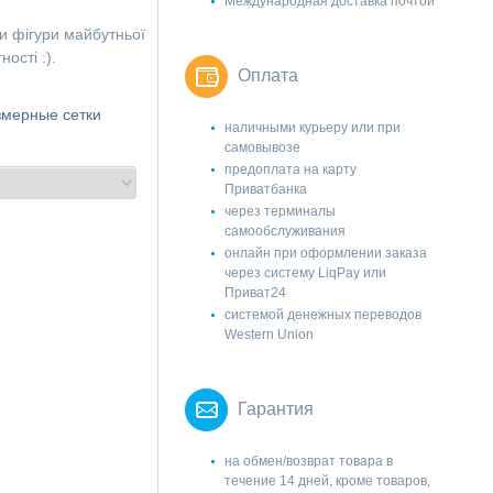
Международная доставка почтой
и фігури майбутньої
ності :).
Оплата
змерные сетки
наличными курьеру или при
самовывозе
предоплата на карту
Приватбанка
через терминалы
самообслуживания
онлайн при оформлении заказа
через систему LiqPay или
Приват24
системой денежных переводов
Western Union
Гарантия
на обмен/возврат товара в
течение 14 дней, кроме товаров,