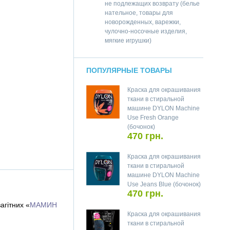
не подлежащих возврату (белье
нательное, товары для
новорожденных, варежки,
чулочно-носочные изделия,
мягкие игрушки)
ПОПУЛЯРНЫЕ ТОВАРЫ
Краска для окрашивания
ткани в стиральной
машине DYLON Machine
Use Fresh Orange
(бочонок)
470 грн.
Краска для окрашивания
ткани в стиральной
машине DYLON Machine
Use Jeans Blue (бочонок)
470 грн.
агітних «
МАМИН
Краска для окрашивания
ткани в стиральной