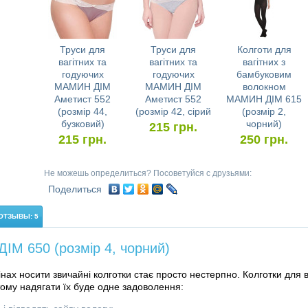
Труси для
Труси для
Колготи для
вагітних та
вагітних та
вагітних з
годуючих
годуючих
бамбуковим
МАМИН ДІМ
МАМИН ДІМ
волокном
Аметист 552
Аметист 552
МАМИН ДІМ 615
(розмір 44,
(розмір 42, сірий
(розмір 2,
бузковий)
чорний)
215
грн.
215
грн.
250
грн.
Не можешь определиться? Посоветуйся с друзьями:
Поделиться
ОТЗЫВЫ: 5
ІМ 650 (розмір 4, чорний)
мінах носити звичайні колготки стає просто нестерпно. Колготки для в
тому надягати їх буде одне задоволення: