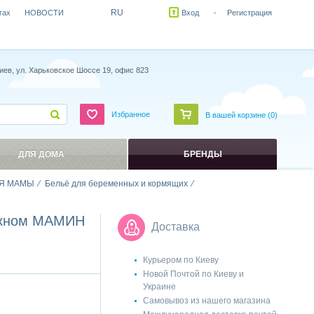
RU
гах
НОВОСТИ
Вход
Регистрация
иев, ул. Харьковское Шоссе 19, офис 823
Избранное
В вашей корзине (
0
)
ДЛЯ ДОМА
БРЕНДЫ
Я МАМЫ
Бельё для беременных и кормящих
локном МАМИН
Доставка
Курьером по Киеву
Новой Почтой по Киеву и
Украине
Самовывоз из нашего магазина