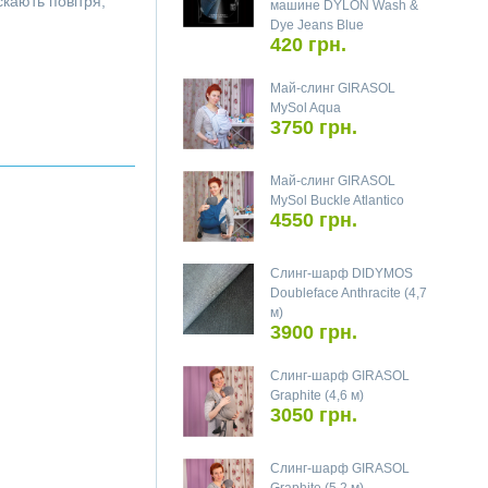
кають повітря;
машине DYLON Wash &
Dye Jeans Blue
420 грн.
Май-слинг GIRASOL
MySol Aqua
3750 грн.
Май-слинг GIRASOL
MySol Buckle Atlantico
4550 грн.
Слинг-шарф DIDYMOS
Doubleface Anthracite (4,7
м)
3900 грн.
Слинг-шарф GIRASOL
Graphite (4,6 м)
3050 грн.
Слинг-шарф GIRASOL