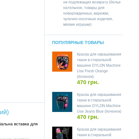
не подлежащих возврату (белье
нательное, товары для
новорожденных, варежки,
чулочно-носочные изделия,
мягкие игрушки)
ПОПУЛЯРНЫЕ ТОВАРЫ
Краска для окрашивания
ткани в стиральной
машине DYLON Machine
Use Fresh Orange
(бочонок)
470 грн.
Краска для окрашивания
ткани в стиральной
машине DYLON Machine
ий)
Use Jeans Blue (бочонок)
470 грн.
іальна вставка для
Краска для окрашивания
ткани в стиральной