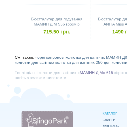
Бюстгальтер для годування
Бюстгальтер дл
МАМИН ДІМ 556 (розмір
ANITA Miss A
75B, білий)
(розмір 70B,
715.50 грн.
1490 
См. также:
чорні капронові колготки для вагітних
МАМИН ДІ
колготки для вагітних
колготки для вагітних 250 ден
колготк
Теплі щільні колготи для вагітних «
МАМИН ДІМ» 615
зігріют
навіть з великим животом ⭐.
КАТАЛОГ
СЛИНГИ
ДЛЯ МАМЫ