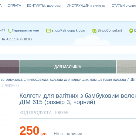
А
ОПЛАТА
КОНТАКТЫ, шоу-рум
ИНСТРУКЦИИ к слингам
СТАТЬИ о слин
5-47
Перезвоните мне
shop@slingopark.com
SlingoConsultant
К
Пн.-Сб.: 10.00-18.00
ДЛЯ МАЛЫША
, эргорюкзаки, слингоодежда, одежда для кормящих мам, детская одежда
ДЛ
 3, чорний)
Колготи для вагітних з бамбуковим во
ДІМ 615 (розмір 3, чорний)
КОД ПРОДУКТА:
106355
|
250
грн.
Нет в наличии