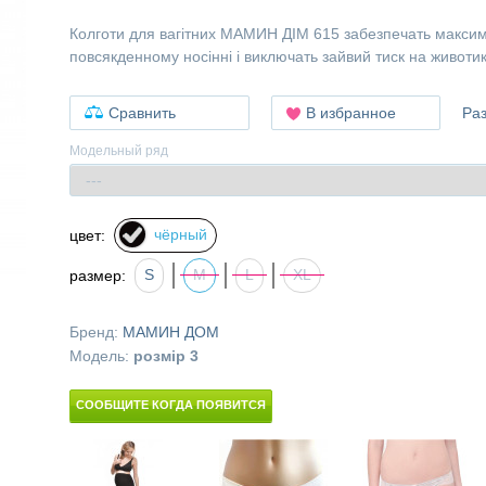
Колготи для вагітних МАМИН ДІМ 615 забезпечать макси
повсякденному носінні і виключать зайвий тиск на животик
Сравнить
В избранное
Ра
Модельный ряд
чёрный
цвет:
S
M
L
XL
размер:
Бренд:
МАМИН ДОМ
Модель:
розмір 3
СООБЩИТЕ КОГДА ПОЯВИТСЯ