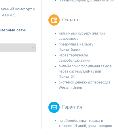
Международная доставка почтой
мальний комфорт у
 мами :)
Оплата
змерные сетки
наличными курьеру или при
самовывозе
предоплата на карту
Приватбанка
через терминалы
самообслуживания
онлайн при оформлении заказа
через систему LiqPay или
Приват24
системой денежных переводов
Western Union
Гарантия
на обмен/возврат товара в
течение 14 дней, кроме товаров,