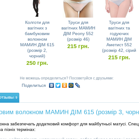
Колготи для
Труси для
Труси для
вагітних з
вагітних МАМИН
вагітних та
бамбуковим
ДІМ Peony 552
годуючих
волокном
(розмір 46)
МАМИН ДІМ
МАМИН ДІМ 615
Аметист 552
215
грн.
(розмір 2,
(розмір 42, сірий
чорний)
215
грн.
250
грн.
Не можешь определиться? Посоветуйся с друзьями:
Поделиться
ОТЗЫВЫ: 5
ковим волокном МАМИН ДІМ 615 (розмір 3, чорн
окна забезпечать додатковий комфорт для майбутньої матусі. Спец
а пізніх термінах: