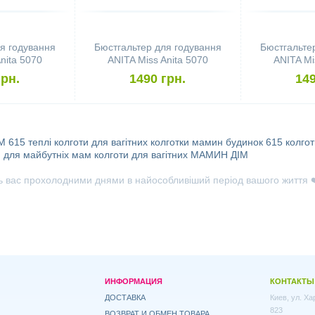
я годування
Бюстгальтер для годування
Бюстгальте
nita 5070
ANITA Miss Anita 5070
ANITA Mi
 бежевий)
(розмір 70C, чорний)
(розмір 
грн.
1490 грн.
149
М 615
теплі колготи для вагітних
колготки мамин будинок 615
колгот
и для майбутніх мам
колготи для вагітних МАМИН ДІМ
ь вас прохолодними днями в найособливіший період вашого життя ❤️
ИНФОРМАЦИЯ
КОНТАКТЫ
ДОСТАВКА
Киев, ул. Х
823
ВОЗВРАТ И ОБМЕН ТОВАРА