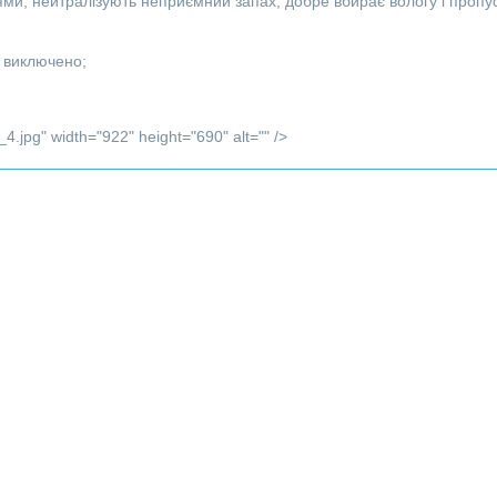
и, нейтралізують неприємний запах, добре вбирає вологу і пропус
 виключено;
4.jpg" width="922" height="690" alt="" />