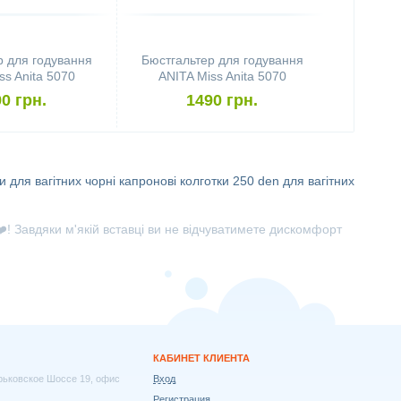
р для годування
Бюстгальтер для годування
ss Anita 5070
ANITA Miss Anita 5070
70D, чорний)
(розмір 75B, чорний)
0 грн.
1490 грн.
и для вагітних
чорні капронові колготки 250 den для вагітних
! Завдяки м'якій вставці ви не відчуватимете дискомфорт
КАБИНЕТ КЛИЕНТА
арьковское Шоссе 19, офис
Вход
Регистрация