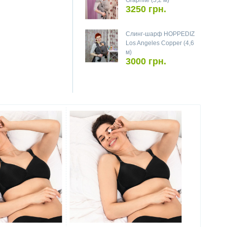
Graphite (5,2 м)
3250 грн.
Слинг-шарф HOPPEDIZ
Los Angeles Copper (4,6
м)
3000 грн.