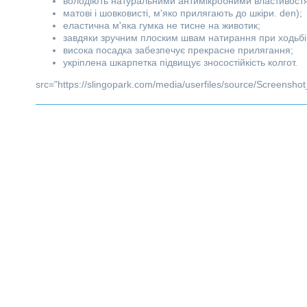
володіють натуральними антимікробними властивостям
матові і шовковисті, м'яко прилягають до шкіри. den);
еластична м'яка гумка не тисне на животик;
завдяки зручним плоским швам натирання при ходьбі
висока посадка забезпечує прекрасне прилягання;
укріплена шкарпетка підвищує зносостійкість колгот.
src="https://slingopark.com/media/userfiles/source/Screenshot_