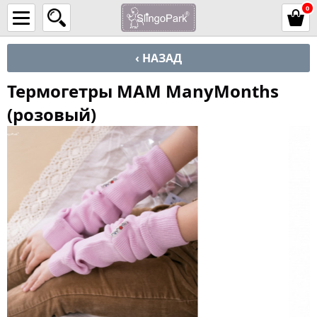
0
‹ НАЗАД
Термогетры MAM ManyMonths
(розовый)