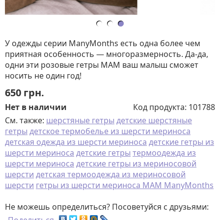
У одежды серии ManyMonths есть одна более чем
приятная особенность — многоразмерность. Да-да,
одни эти розовые гетры МАМ ваш малыш сможет
носить не один год!
650
грн.
Нет в наличии
Код продукта:
101788
См. также:
шерстяные гетры
детские шерстяные
гетры
детское термобелье из шерсти мериноса
детская одежда из шерсти мериноса
детские гетры из
шерсти мериноса
детские гетры
термоодежда из
шерсти мериноса
детские гетры из мериносовой
шерсти
детская термоодежда из мериносовой
шерсти
гетры из шерсти мериноса MAM ManyMonths
Не можешь определиться? Посоветуйся с друзьями: