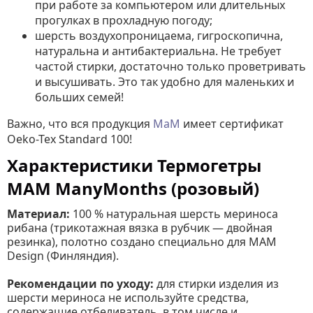
при работе за компьютером или длительных
прогулках в прохладную погоду;
шерсть воздухопроницаема, гигроскопична,
натуральна и антибактериальна. Не требует
частой стирки, достаточно только проветривать
и высушивать. Это так удобно для маленьких и
больших семей!
Важно, что вся продукция
МаМ
имеет сертификат
Oeko-Tex Standard 100!
Характеристики Термогетры
MAM ManyMonths (розовый)
Материал:
100 % натуральная шерсть мериноса
рибана (трикотажная вязка в рубчик — двойная
резинка), полотно создано специально для MAM
Design (Финляндия).
Рекомендации по уходу:
для стирки изделия из
шерсти мериноса не используйте средства,
содержащие отбеливатель, в том числе и