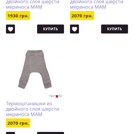
двойного слоя шерсти
двойного слоя шерсти
мериноса MAM
мериноса MAM
Manymonths (размер XS,
Manymonths (размер S,
1930 грн.
2070 грн.
красный)
красный)
КУПИТЬ
КУПИТЬ
Термоштанишки из
двойного слоя шерсти
мериноса MAM
Manymonths (размер S,
2070 грн.
светло-серый)