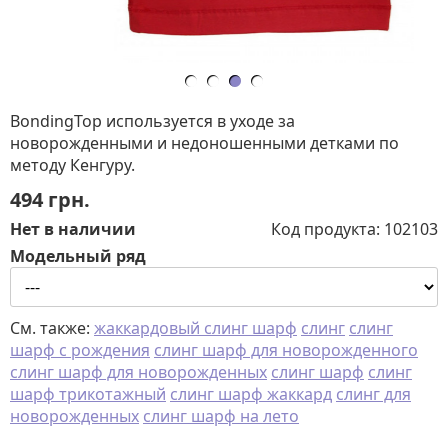
BondingTop используется в уходе за
новорожденными и недоношенными детками по
методу Кенгуру.
494
грн.
Нет в наличии
Код продукта:
102103
Модельный ряд
См. также:
жаккардовый слинг шарф
слинг
слинг
шарф с рождения
слинг шарф для новорожденного
слинг шарф для новорожденных
слинг шарф
слинг
шарф трикотажный
слинг шарф жаккард
слинг для
новорожденных
слинг шарф на лето