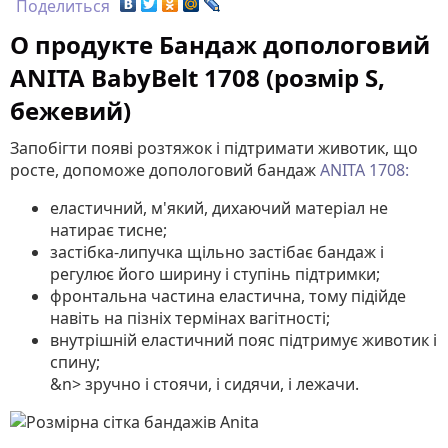
Поделиться
О продукте Бандаж допологовий
ANITA BabyBelt 1708 (розмір S,
бежевий)
Запобігти появі розтяжок і підтримати животик, що
росте, допоможе допологовий бандаж
ANITA 1708:
еластичний, м'який, дихаючий матеріал не
натирає тисне;
застібка-липучка щільно застібає бандаж і
регулює його ширину і ступінь підтримки;
фронтальна частина еластична, тому підійде
навіть на пізніх термінах вагітності;
внутрішній еластичний пояс підтримує животик і
спину;
&n> зручно і стоячи, і сидячи, і лежачи.