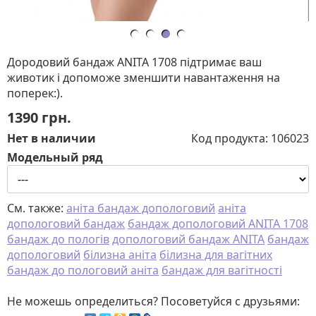
Дородовий бандаж ANITA 1708 підтримає ваш
животик і допоможе зменшити навантаження на
поперек:).
1390
грн.
Нет в наличии
Код продукта:
106023
Модельный ряд
См. также:
аніта бандаж допологовий
аніта
допологовий бандаж
бандаж допологовий ANITA 1708
бандаж до пологів
допологовий бандаж ANITA
бандаж
допологовий
білизна аніта
білизна для вагітних
бандаж до пологовий аніта
бандаж для вагітності
Не можешь определиться? Посоветуйся с друзьями: