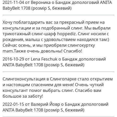
2021-11-04
от Вероника
о
Бандаж допологовий ANITA
BabyBelt 1708 (розмір S, бежевий)
Хочу поблагодарить вас за прекрасный прием на
консультации и за подобранный слинг. Мы выбрали
трикотажный слинг-шарф hoppediz. Слинг носили с
рождения, малыш с удовольствием находился там:)
Сейчас осень, и мы приобрели слингокуртку
mam.Также очень довольны! Спасибо!
2016-10-29
от Lena Feschuk
о
Бандаж допологовий
ANITA BabyBelt 1708 (розмір S, бежевий)
Слингоконсультация в Слингопарке стало открытием
и настоящим спасением для меня! Очень чуткий
консультант помог выбрать слинг. Спасибо вам
большое за заботу!
2022-01-15
от Валерий Йовр
о
Бандаж допологовий
ANITA BabyBelt 1708 (розмір S, бежевий)