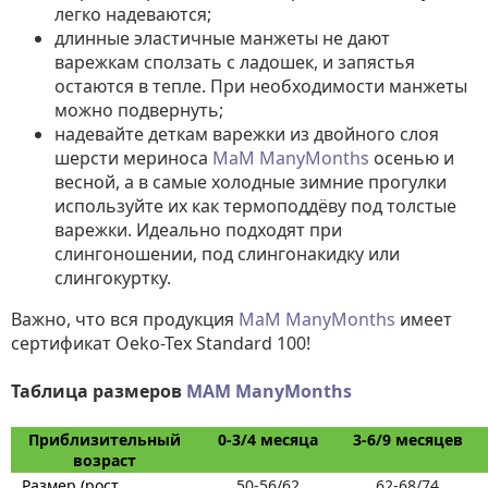
легко надеваются;
длинные эластичные манжеты не дают
варежкам сползать с ладошек, и запястья
остаются в тепле. При необходимости манжеты
можно подвернуть;
надевайте деткам варежки из двойного слоя
шерсти мериноса
МаМ ManyMonths
осенью и
весной, а в самые холодные зимние прогулки
используйте их как термоподдёву под толстые
варежки. Идеально подходят при
слингоношении, под слингонакидку или
слингокуртку.
Важно, что вся продукция
МаМ ManyMonths
имеет
сертификат Oeko-Tex Standard 100!
Таблица размеров
MAM ManyMonths
Приблизительный
0-3/4 месяца
3-6/9 месяцев
возраст
Размер (рост
50-56/62
62-68/74