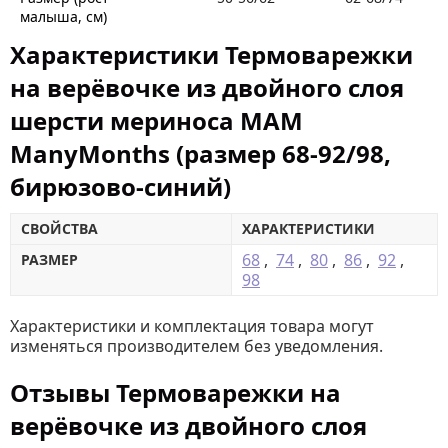
малыша, см)
Характеристики Термоварежки
на верёвочке из двойного слоя
шерсти мериноса MAM
ManyMonths (размер 68-92/98,
бирюзово-синий)
СВОЙСТВА
ХАРАКТЕРИСТИКИ
68
,
74
,
80
,
86
,
92
,
РАЗМЕР
98
Характеристики и комплектация товара могут
изменяться производителем без уведомления.
Отзывы Термоварежки на
верёвочке из двойного слоя