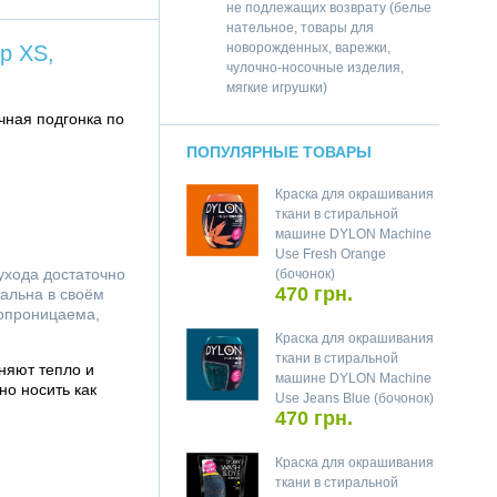
не подлежащих возврату (белье
нательное, товары для
новорожденных, варежки,
р XS,
чулочно-носочные изделия,
мягкие игрушки)
чная подгонка по
ПОПУЛЯРНЫЕ ТОВАРЫ
Краска для окрашивания
ткани в стиральной
машине DYLON Machine
Use Fresh Orange
ухода достаточно
(бочонок)
470 грн.
альна в своём
хопроницаема,
Краска для окрашивания
ткани в стиральной
няют тепло и
машине DYLON Machine
о носить как
Use Jeans Blue (бочонок)
470 грн.
Краска для окрашивания
ткани в стиральной