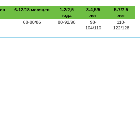
цев
6-12/18 месяцев
1-2/2,5
3-4,5/5
5-7/7,5
года
лет
лет
68-80/86
80-92/98
98-
110-
104/110
122/128