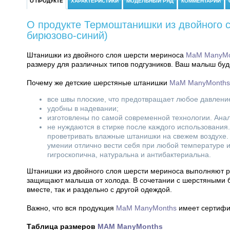
О ПРОДУКТЕ
ХАРАКТЕРИСТИКИ
МОДЕЛЬНЫЙ РЯД
КОММЕНТАРИИ
О продукте Термоштанишки из двойного 
бирюзово-синий)
Штанишки из двойного слоя шерсти мериноса
МаМ ManyMo
размеру для различных типов подгузников. Ваш малыш будет
Почему же детские шерстяные штанишки
МаМ ManyMonths
все швы плоские, что предотвращает любое давлени
удобны в надевании;
изготовлены по самой современной технологии. Анало
не нуждаются в стирке после каждого использования
проветривать влажные штанишки на свежем воздухе.
умении отлично вести себя при любой температуре 
гигроскопична, натуральна и антибактериальна.
Штанишки из двойного слоя шерсти мериноса выполняют ро
защищают малыша от холода. В сочетании с шерстяными
вместе, так и раздельно с другой одеждой.
Важно, что вся продукция
МаМ ManyMonths
имеет сертифи
Таблица размеров
MAM ManyMonths