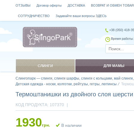
ОТЗЫВЫ
Договор оферты
ДОСТАВКА
ВОЗВРАТ И ОБМЕН ТОВАР
СОТРУДНИЧЕСТВО
Задавайте ваши вопросы ЗДЕСЬ
+38 (050) 418-3
Время работы: 
СЛИНГИ
ДЛЯ МАМЫ
Слингопарк — слинги, слинги шарфы, слинги с кольцами, май слинги
Детская одежда - носки, колготки, рейтузы, гетры, леггинсы
Термош
Термоштанишки из двойного слоя шерсти
КОД ПРОДУКТА:
107370
|
1930
грн.
В наличии