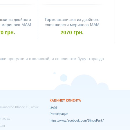
шки из двойного
Термоштанишки из двойного
и мериноса MAM
слоя шерсти мериноса MAM
hs (размер S,
Manymonths (размер S,
0 грн.
2070 грн.
ово-синие)
малиновые)
и прогулки и с коляской, и со слингом будут гораздо
КАБИНЕТ КЛИЕНТА
арьковское Шоссе 19, офис
Вход
Регистрация
8-35-47
https://www.facebook.com/SlingoPark/
tant