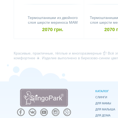
Термоштанишки из двойного
Термоштанишки 
слоя шерсти мериноса MAM
слоя шерсти м
Manymonths (размер S,
Manymonths (
2070 грн.
2070 
чёрный)
тёмно-зе
Красивые, практичные, тёплые и многоразмерные ☝️! Всё э
комфортнее ☀️. Изделие выполнено в бирюзово-синем цвет
КАТАЛОГ
СЛИНГИ
ДЛЯ МАМЫ
ДЛЯ МАЛЫША
ДЛЯ ДОМА