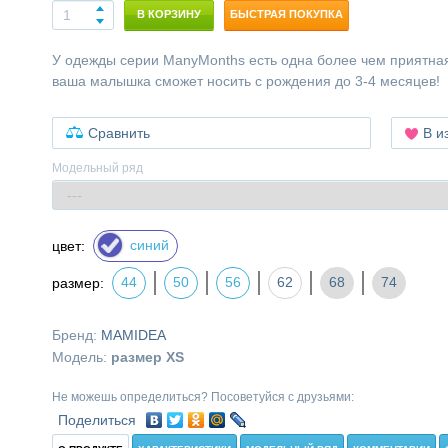
В КОРЗИНУ
БЫСТРАЯ ПОКУПКА
У одежды серии ManyMonths есть одна более чем приятна
ваша малышка сможет носить с рождения до 3-4 месяцев!
Сравнить
В и
Модельный ряд
синий
цвет:
44
50
56
62
68
74
размер:
Бренд:
MAMIDEA
Модель:
размер XS
Не можешь определиться? Посоветуйся с друзьями:
Поделиться