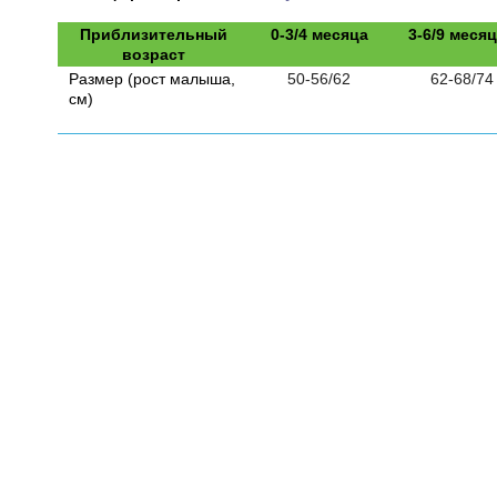
Приблизительный
0-3/4 месяца
3-6/9 меся
возраст
Размер (рост малыша,
50-56/62
62-68/74
см)