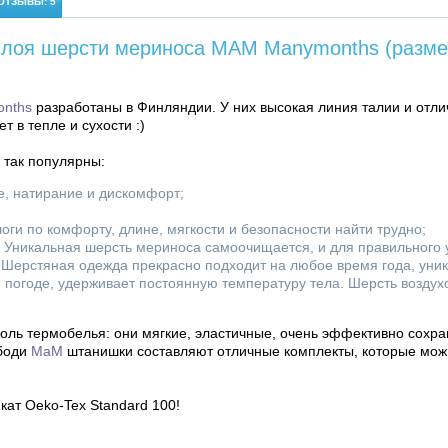
ОТЗЫВЫ: 5
слоя шерсти мериноса MAM Manymonths (разме
nths
разработаны в Финляндии. У них высокая линия талии и отли
 в тепле и сухости :)
так популярны:
е, натирание и дискомфорт;
ги по комфорту, длине, мягкости и безопасности найти трудно;
. Уникальная шерсть мериноса самоочищается, и для правильного 
 Шерстяная одежда прекрасно подходит на любое время года, уник
и погоде, удерживает постоянную температуру тела. Шерсть возду
ль термобелья: они мягкие, эластичные, очень эффективно сохра
 боди
МaM
штанишки составляют отличные комплекты, которые можн
кат Oeko-Tex Standard 100!