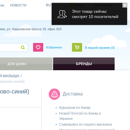
RU
гах
НОВОСТИ
Вход
Регистрация
Этот товар сейчас
смотрят 10 посетителей
иев, ул. Харьковское Шоссе 19, офис 823
Избранное
В вашей корзине (
0
)
ДЛЯ ДОМА
БРЕНДЫ
Я МАЛЫША
ирюзово-синий)
ово-синий)
Доставка
Курьером по Киеву
Новой Почтой по Киеву и
Украине
Самовывоз из нашего магазина