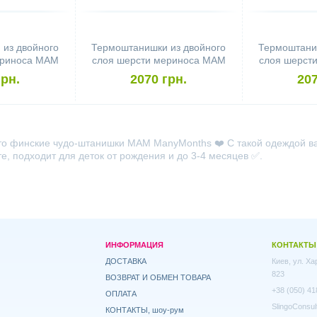
из двойного
Термоштанишки из двойного
Термоштани
ериноса MAM
слоя шерсти мериноса MAM
слоя шерст
размер S,
Manymonths (размер S,
Manymont
грн.
2070 грн.
207
лёные)
горчичные)
бирюз
то финские чудо-штанишки MAM ManyMonths ❤️ С такой одеждой ваш
е, подходит для деток от рождения и до 3-4 месяцев ✅.
ИНФОРМАЦИЯ
КОНТАКТЫ
ДОСТАВКА
Киев, ул. Х
823
ВОЗВРАТ И ОБМЕН ТОВАРА
+38 (050) 41
ОПЛАТА
SlingoConsul
КОНТАКТЫ, шоу-рум