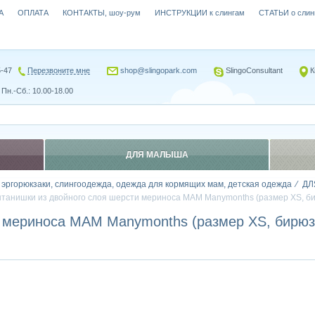
А
ОПЛАТА
КОНТАКТЫ, шоу-рум
ИНСТРУКЦИИ к слингам
СТАТЬИ о слин
5-47
Перезвоните мне
shop@slingopark.com
SlingoConsultant
К
Пн.-Сб.: 10.00-18.00
ДЛЯ МАЛЫША
, эргорюкзаки, слингоодежда, одежда для кормящих мам, детская одежда
ДЛ
танишки из двойного слоя шерсти мериноса MAM Manymonths (размер XS, б
 мериноса MAM Manymonths (размер XS, бирюз