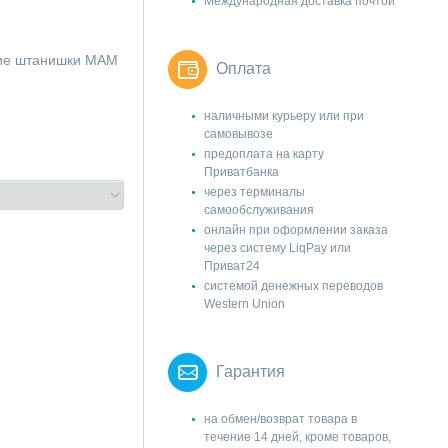
Международная доставка почтой
ние штанишки МАМ
Оплата
наличными курьеру или при
самовывозе
предоплата на карту
Приватбанка
через терминалы
самообслуживания
онлайн при оформлении заказа
через систему LiqPay или
Приват24
системой денежных переводов
Western Union
Гарантия
на обмен/возврат товара в
течение 14 дней, кроме товаров,