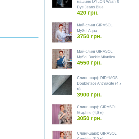
машине DYLON Wash &
Dye Jeans Blue
420 грн.
Май-слинг GIRASOL
MySol Aqua
3750 грн.
Май-слинг GIRASOL
MySol Buckle Atlantico
4550 грн.
Слинг-шарф DIDYMOS
Doubleface Anthracite (4,7
м)
3900 грн.
Слинг-шарф GIRASOL
Graphite (4,6 м)
3050 грн.
Слинг-шарф GIRASOL