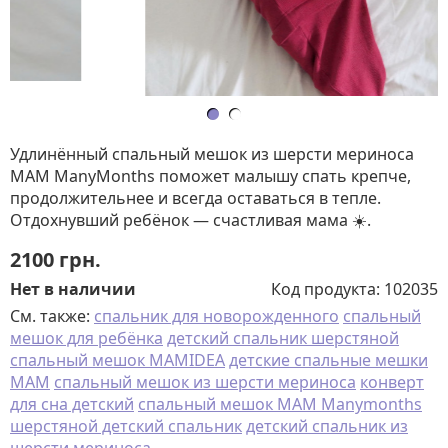
Удлинённый спальный мешок из шерсти мериноса
MAM ManyMonths поможет малышу спать крепче,
продолжительнее и всегда оставаться в тепле.
Отдохнувший ребёнок — счастливая мама ☀️.
2100
грн.
Нет в наличии
Код продукта:
102035
См. также:
спальник для новорожденного
спальный
мешок для ребёнка
детский спальник шерстяной
спальный мешок MAMIDEA
детские спальные мешки
MAM
спальный мешок из шерсти мериноса
конверт
для сна детский
спальный мешок MAM Manymonths
шерстяной детский спальник
детский спальник из