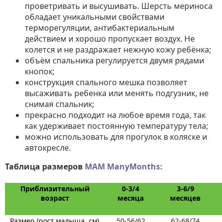
проветривать и высушивать. Шерсть мериноса
обладает уникальными свойствами
терморегуляции, антибактериальным
действием и хорошо пропускает воздух. Не
колется и не раздражает нежную кожу ребёнка;
объём спальника регулируется двумя рядами
кнопок;
конструкция спального мешка
позволяет
высаживать ребенка или
менять подгузник, не
снимая спальник
;
прекрасно подходит на любое время года, так
как удерживает постоянную температуру тела;
можно использовать для прогулок в коляске и
автокресле.
Таблица размеров
MAM ManyMonths:
Приблизительный
0-3/4
3-6/9
возраст
месяца
месяцев
Размер (рост малыша, см)
50-56/62
62-68/74