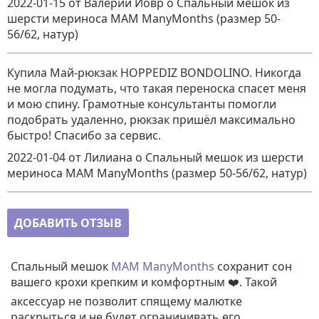
2022-01-15
от Валерий Йовр
о
Спальный мешок из
шерсти мериноса MAM ManyMonths (размер 50-
56/62, натур)
Купила Май-рюкзак HOPPEDIZ BONDOLINO. Никогда
не могла подумать, что такая переноска спасет меня
и мою спину. Грамотные консультанты помогли
подобрать удаленно, рюкзак пришёл максимально
быстро! Спасибо за сервис.
2022-01-04
от Лилиана
о
Спальный мешок из шерсти
мериноса MAM ManyMonths (размер 50-56/62, натур)
ДОБАВИТЬ ОТЗЫВ
Спальный мешок
MAM
ManyMonths
сохранит сон
вашего крохи крепким и комфортным ❤️. Такой
аксессуар не позволит спящему малютке
раскрыться и не будет ограничивать его