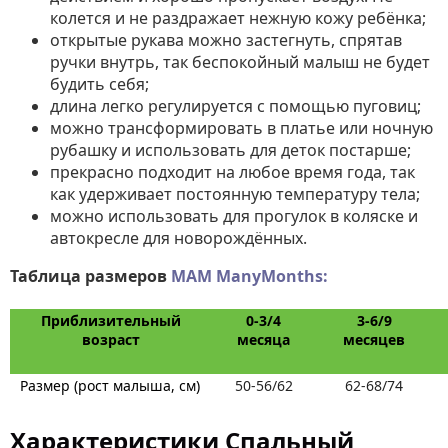
колется и не раздражает нежную кожу ребёнка;
открытые рукава можно застегнуть, спрятав
ручки внутрь, так беспокойный малыш не будет
будить себя;
длина легко регулируется с помощью пуговиц;
можно трансформировать в платье или ночную
рубашку и использовать для деток постарше;
прекрасно подходит на любое время года, так
как удерживает постоянную температуру тела;
можно использовать для прогулок в коляске и
автокресле для новорождённых.
Таблица размеров
MAM ManyMonths:
Приблизительный
0-3/4
3-6/9
возраст
месяца
месяцев
Размер (рост малыша, см)
50-56/62
62-68/74
Характеристики Спальный