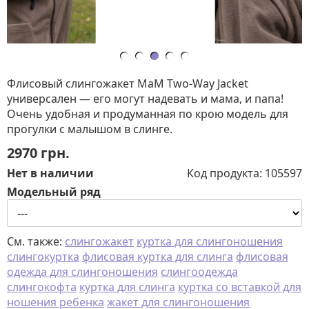
Флисовый слингожакет MaM Two-Way Jacket
универсален — его могут надевать и мама, и папа!
Очень удобная и продуманная по крою модель для
прогулки с малышом в слинге.
2970
грн.
Нет в наличии
Код продукта:
105597
Модельный ряд
См. также:
слингожакет
куртка для слингоношения
слингокуртка
флисовая куртка для слинга
флисовая
одежда для слингоношения
слингоодежда
слингокофта
куртка для слинга
куртка со вставкой для
ношения ребенка
жакет для слингоношения