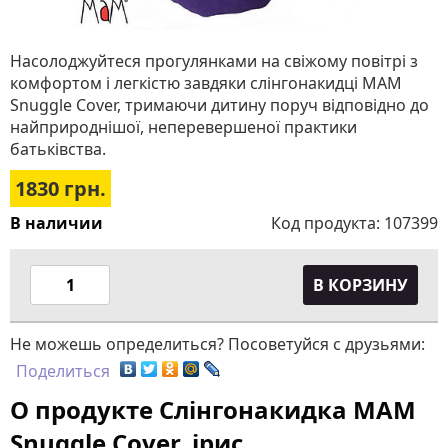
Насолоджуйтеся прогулянками на свіжому повітрі з
комфортом і легкістю завдяки слінгонакидці MАM
Snuggle Cover, тримаючи дитину поруч відповідно до
найприроднішої, неперевершеної практики
батьківства.
1830
грн.
В наличии
Код продукта:
107399
В КОРЗИНУ
Не можешь определиться? Посоветуйся с друзьями:
Поделиться
О продукте Слінгонакидка MАM
Snuggle Cover, ірис