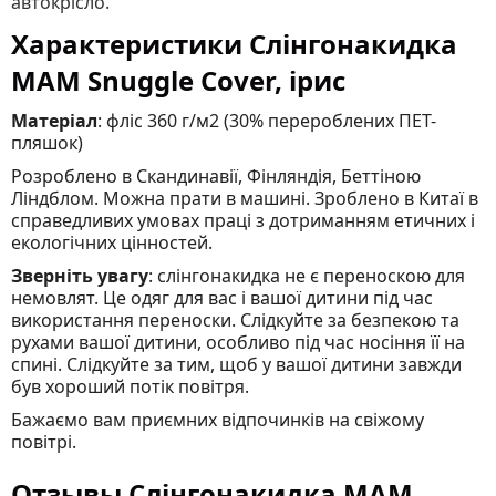
автокрісло.
Характеристики Слінгонакидка
MАM Snuggle Cover, ірис
Матеріал
: фліс 360 г/м2 (30% перероблених ПЕТ-
пляшок)
Розроблено в Скандинавії, Фінляндія, Беттіною
Ліндблом. Можна прати в машині. Зроблено в Китаї в
справедливих умовах праці з дотриманням етичних і
екологічних цінностей.
Зверніть увагу
: слінгонакидка не є переноскою для
немовлят. Це одяг для вас і вашої дитини під час
використання переноски. Слідкуйте за безпекою та
рухами вашої дитини, особливо під час носіння її на
спині. Слідкуйте за тим, щоб у вашої дитини завжди
був хороший потік повітря.
Бажаємо вам приємних відпочинків на свіжому
повітрі.
Отзывы Слінгонакидка MАM