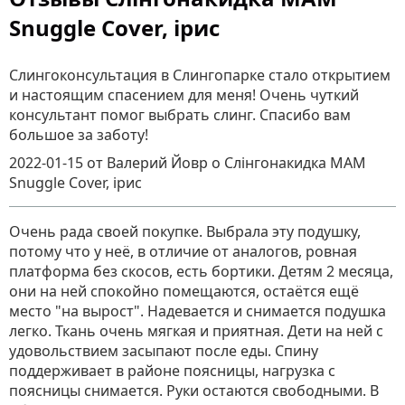
Snuggle Cover, ірис
Слингоконсультация в Слингопарке стало открытием
и настоящим спасением для меня! Очень чуткий
консультант помог выбрать слинг. Спасибо вам
большое за заботу!
2022-01-15
от Валерий Йовр
о
Слінгонакидка MАM
Snuggle Cover, ірис
Очень рада своей покупке. Выбрала эту подушку,
потому что у неё, в отличие от аналогов, ровная
платформа без скосов, есть бортики. Детям 2 месяца,
они на ней спокойно помещаются, остаётся ещё
место "на вырост". Надевается и снимается подушка
легко. Ткань очень мягкая и приятная. Дети на ней с
удовольствием засыпают после еды. Спину
поддерживает в районе поясницы, нагрузка с
поясницы снимается. Руки остаются свободными. В