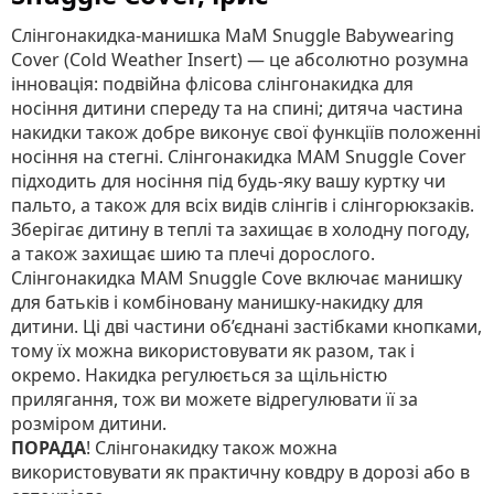
Слінгонакидка-манишка MaM Snuggle Babywearing
Cover (Cold Weather Insert) — це абсолютно розумна
інновація: подвійна флісова слінгонакидка для
носіння дитини спереду та на спині; дитяча частина
накидки також добре виконує свої функціїв положенні
носіння на стегні. Слінгонакидка MАM Snuggle Cover
підходить для носіння під будь-яку вашу куртку чи
пальто, а також для всіх видів слінгів і слінгорюкзаків.
Зберігає дитину в теплі та захищає в холодну погоду,
а також захищає шию та плечі дорослого.
Слінгонакидка MАM Snuggle Cove включає манишку
для батьків і комбіновану манишку-накидку для
дитини. Ці дві частини об’єднані застібками кнопками,
тому їх можна використовувати як разом, так і
окремо. Накидка регулюється за щільністю
прилягання, тож ви можете відрегулювати її за
розміром дитини.
ПОРАДА
! Слінгонакидку також можна
використовувати як практичну ковдру в дорозі або в