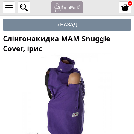
0
‹ НАЗАД
Слінгонакидка MАM Snuggle
Cover, ірис