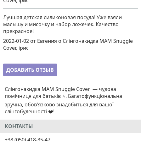
Cover, ірис
Лучшая детская силиконовая посуда! Уже взяли
малышу и мисочку и набор ложечек. Качество
прекрасное!
2022-01-02
от Евгения
о
Слінгонакидка MАM Snuggle
Cover, ірис
ДОБАВИТЬ ОТЗЫВ
Слінгонакидка MАM Snuggle Cover — чудова
помічниця для батьків ⭐.
Багатофункціональна і
зручна, обов'язково знадобиться для вашої
слінгобуденності
❤️!
КОНТАКТЫ
+38 (050) 418-35-47