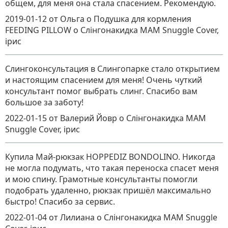
общем, для меня она стала спасением. Рекомендую.
2019-01-12
от Ольга о Подушка для кормления
FEEDING PILLOW
о
Слінгонакидка MАM Snuggle Cover,
ірис
Слингоконсультация в Слингопарке стало открытием
и настоящим спасением для меня! Очень чуткий
консультант помог выбрать слинг. Спасибо вам
большое за заботу!
2022-01-15
от Валерий Йовр
о
Слінгонакидка MАM
Snuggle Cover, ірис
Купила Май-рюкзак HOPPEDIZ BONDOLINO. Никогда
не могла подумать, что такая переноска спасет меня
и мою спину. Грамотные консультанты помогли
подобрать удаленно, рюкзак пришёл максимально
быстро! Спасибо за сервис.
2022-01-04
от Лилиана
о
Слінгонакидка MАM Snuggle