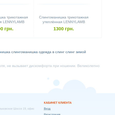
шка трикотажная
Слингоманишка трикотажная
ая LENNYLAMB
утеплённая LENNYLAMB
k Grey Melange
Turtleneck Black & Wild Soul
0 грн.
1300 грн.
Daedalus
анишка
слингоманишка
одежда в слинг слинг зимой
теля, не вызывает дискомфорта при ношении. Великолепно
КАБИНЕТ КЛИЕНТА
арьковское Шоссе 19, офис
Вход
Регистрация