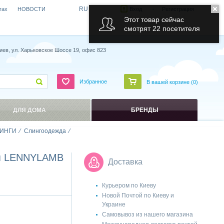
RU
гах
НОВОСТИ
Вход
Регистрация
Этот товар сейчас
смотрят 22 посетителя
иев, ул. Харьковское Шоссе 19, офис 823
Избранное
В вашей корзине (
0
)
ДЛЯ ДОМА
БРЕНДЫ
ИНГИ
Слингоодежда
ая LENNYLAMB
Доставка
Курьером по Киеву
Новой Почтой по Киеву и
Украине
Самовывоз из нашего магазина