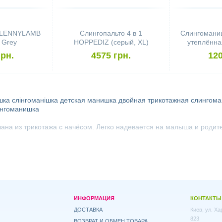
а LENNYLAMB
Слингопальто 4 в 1
Слингомани
l Grey
HOPPEDIZ (серый, XL)
утеплённ
Turtlenec
грн.
4575 грн.
120
шка
слінгоманішка
детская манишка
двойная трикотажная слингом
ингоманишка
ана из трикотажа с начёсом. Легко надевается на малыша и роди
ИНФОРМАЦИЯ
КОНТАКТЫ
ДОСТАВКА
Киев, ул. Х
823
ВОЗВРАТ И ОБМЕН ТОВАРА