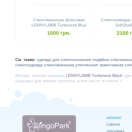
Слингоманишка флисовая
Слингонакидк
LENNYLAMB Turtleneck Blue
SoftShel
1000 грн.
2100 
См. также:
одежда для слингоношения
подвійна слінгомані
слингоодежда
слингоманишка утепленная
трикотажная сл
Мягкая, нежная манишка
LENNYLAMB Turtleneck Black
сдел
подходит для зимних прогулок, в том числе, в слинге ⭐.
КАТАЛОГ
СЛИНГИ
ДЛЯ МАМЫ