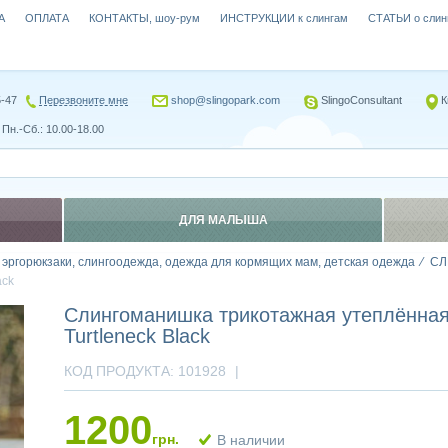
А
ОПЛАТА
КОНТАКТЫ, шоу-рум
ИНСТРУКЦИИ к слингам
СТАТЬИ о слин
5-47
Перезвоните мне
shop@slingopark.com
SlingoConsultant
К
Пн.-Сб.: 10.00-18.00
ДЛЯ МАЛЫША
, эргорюкзаки, слингоодежда, одежда для кормящих мам, детская одежда
СЛ
ack
Слингоманишка трикотажная утеплённ
Turtleneck Black
КОД ПРОДУКТА:
101928
|
1200
грн.
В наличии