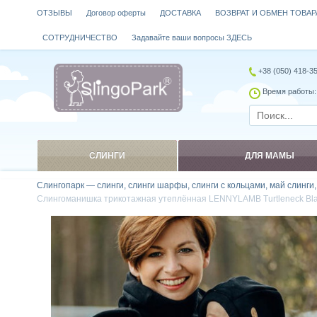
ОТЗЫВЫ
Договор оферты
ДОСТАВКА
ВОЗВРАТ И ОБМЕН ТОВАР
СОТРУДНИЧЕСТВО
Задавайте ваши вопросы ЗДЕСЬ
+38 (050) 418-3
Время работы: 
СЛИНГИ
ДЛЯ МАМЫ
Слингопарк — слинги, слинги шарфы, слинги с кольцами, май слинги
Слингоманишка трикотажная утеплённая LENNYLAMB Turtleneck Bl