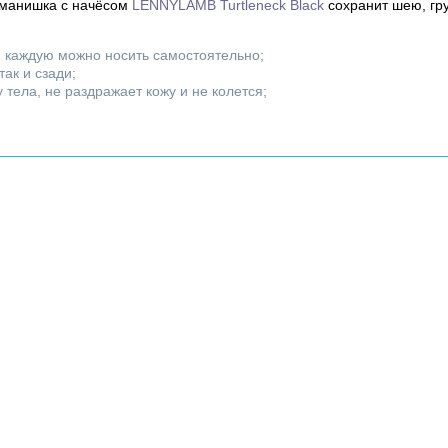
оманишка с начёсом
LENNYLAMB Turtleneck Black
сохранит шею, гру
), каждую можно носить самостоятельно;
ак и сзади;
тела, не раздражает кожу и не колется;