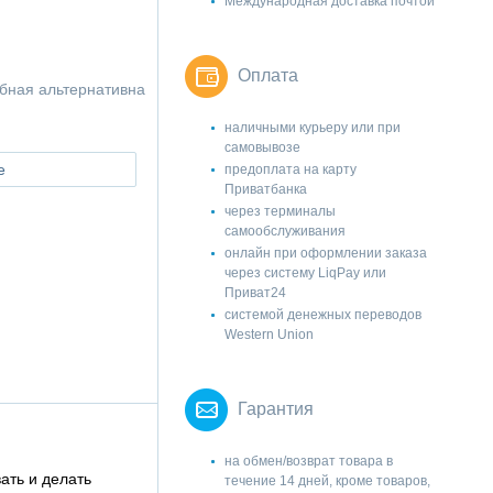
Международная доставка почтой
Оплата
бная альтернативна
наличными курьеру или при
самовывозе
е
предоплата на карту
Приватбанка
через терминалы
самообслуживания
онлайн при оформлении заказа
через систему LiqPay или
Приват24
системой денежных переводов
Western Union
Гарантия
на обмен/возврат товара в
ать и делать
течение 14 дней, кроме товаров,