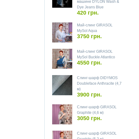
машине DYLON Wash &
Dye Jeans Blue
420 грн.
Май-слинг GIRASOL
MySol Aqua
3750 грн.
Май-слинг GIRASOL
MySol Buckle Atlantico
4550 грн.
Слинг-шарф DIDYMOS
Doubleface Anthracite (4,7
м)
3900 грн.
Слинг-шарф GIRASOL
Graphite (4,6 м)
3050 грн.
Слинг-шарф GIRASOL