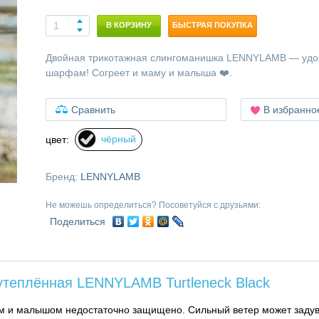
В КОРЗИНУ
БЫСТРАЯ ПОКУПКА
Двойная трикотажная слингоманишка LENNYLAMB — удо
шарфам! Согреет и маму и малыша ❤️.
Сравнить
В избранно
чёрный
цвет:
Бренд:
LENNYLAMB
Не можешь определиться? Посоветуйся с друзьями:
Поделиться
утеплённая LENNYLAMB Turtleneck Black
ем и малышом недостаточно защищено. Сильный ветер может задув