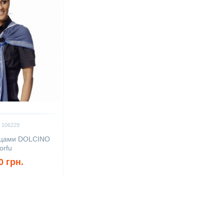
 106229
ьцами DOLCINO
orfu
0 грн.