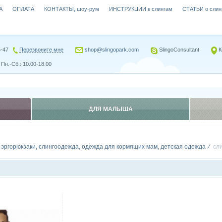
А
ОПЛАТА
КОНТАКТЫ, шоу-рум
ИНСТРУКЦИИ к слингам
СТАТЬИ о слин
5-47
Перезвоните мне
shop@slingopark.com
SlingoConsultant
К
Пн.-Сб.: 10.00-18.00
ДЛЯ МАЛЫША
, эргорюкзаки, слингоодежда, одежда для кормящих мам, детская одежда
сл