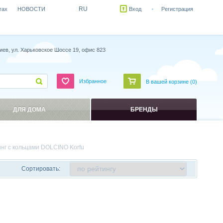
RU
гах
НОВОСТИ
Вход
Регистрация
иев, ул. Харьковское Шоссе 19, офис 823
Избранное
В вашей корзине (
0
)
ДЛЯ ДОМА
БРЕНДЫ
инг с кольцами DOLCINO Korfu
Сортировать: