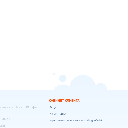
КАБИНЕТ КЛИЕНТА
арьковское Шоссе 19, офис
Вход
Регистрация
8-35-47
https://www.facebook.com/SlingoPark/
tant