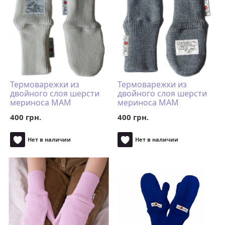
Термоварежки из
Термоварежки из
двойного слоя шерсти
двойного слоя шерсти
мериноса MAM
мериноса MAM
ManyMonths (размер
ManyMonths (размер
400 грн.
400 грн.
50-68/74 однопалые,
50-68/74 однопалые,
натур)
серый)
Нет в наличии
Нет в наличии