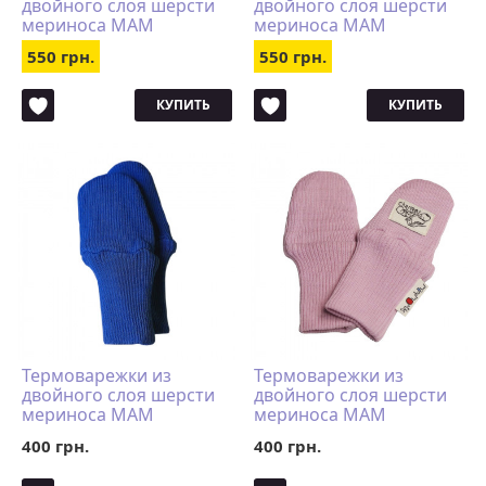
двойного слоя шерсти
двойного слоя шерсти
мериноса MAM
мериноса MAM
ManyMonths (размер
ManyMonths (размер
550 грн.
550 грн.
110-122/128, салатовый)
98-104/110, натур)
КУПИТЬ
КУПИТЬ
Термоварежки из
Термоварежки из
двойного слоя шерсти
двойного слоя шерсти
мериноса MAM
мериноса MAM
ManyMonths (размер
ManyMonths (размер
400 грн.
400 грн.
50-68/74 однопалые,
50-68/74 однопалые,
синий)
розовый)