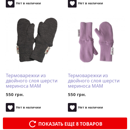
Нет в наличии
Нет в наличии
Термоварежки из
Термоварежки из
двойного слоя шерсти
двойного слоя шерсти
мериноса MAM
мериноса MAM
ManyMonths (размер
ManyMonths (размер
550 грн.
550 грн.
98-104/110, серый)
98-104/110, розовый)
Нет в наличии
Нет в наличии
ПОКАЗАТЬ ЕЩЕ 8 ТОВАРОВ