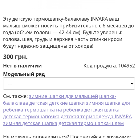
Эту детскую термошапку-балаклаву INVARA ваш
малыш сможет носить прибизительно с 6 месяцев до
года (объём головы — 42-44 см). Будьте уверены:
голова, шея, грудь и верхняя часть спинки крохи
будут надёжно защищены от холода!
300
грн.
Нет в наличии
Код продукта:
104952
Модельный ряд
См. также:
зимние шапки для малышей
шапка-
балаклава детская
детские шапки
зимняя шапка для
ребёнка
термошапка на ребёнка
детская шапка
детская термошапочка
детская термоодежда INVARA
зимняя детская шапка
детская термошапка-шлем
Не можешь определиться? Посоветуйся с друзьями: