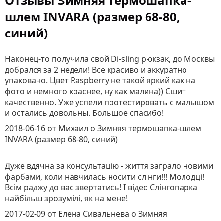
Отзывы Зимняя термошапка-
шлем INVARA (размер 68-80,
синий)
Наконец-то получила свой Di-sling рюкзак, до Москвы
добрался за 2 недели! Все красиво и аккуратно
упаковано. Цвет Raspberry не такой яркий как на
фото и немного краснее, ну как малина)) Сшит
качественно. Уже успели протестировать с малышом
и остались довольны. Большое спасибо!
2018-06-16
от Михаил
о
Зимняя термошапка-шлем
INVARA (размер 68-80, синий)
Дуже вдячна за консультацію - життя заграло новими
фарбами, коли навчилась носити слінги!!! Молодці!
Всім раджу до вас звертатись! І відео Слінгопарка
найбільш зрозумілі, як на мене!
2017-02-09
от Елена Сивальнева
о
Зимняя