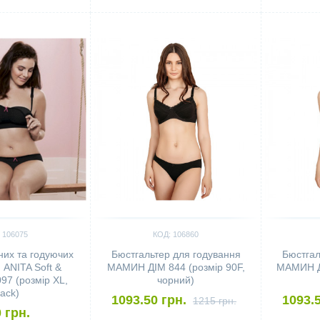
Сравнить
Сравн
 106075
КОД: 106860
тних та годуючих
Бюстгальтер для годування
Бюстгал
ANITA Soft &
МАМИН ДІМ 844 (розмір 90F,
МАМИН ДІ
97 (розмір XL,
чорний)
lack)
1093.50 грн.
1093.5
1215 грн.
 грн.