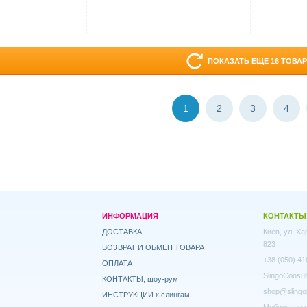
ПОКАЗАТЬ ЕЩЕ 16 ТОВА
1
2
3
4
ИНФОРМАЦИЯ
КОНТАКТЫ
ДОСТАВКА
Киев, ул. Х
823
ВОЗВРАТ И ОБМЕН ТОВАРА
+38 (050) 41
ОПЛАТА
SlingoConsul
КОНТАКТЫ, шоу-рум
shop@slingo
ИНСТРУКЦИИ к слингам