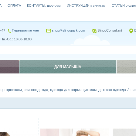
А
ОПЛАТА
КОНТАКТЫ, шоу-рум
ИНСТРУКЦИИ к слингам
СТАТЬИ о слин
5-47
Перезвоните мне
shop@slingopark.com
SlingoConsultant
К
Пн.-Сб.: 10.00-18.00
ДЛЯ МАЛЫША
, эргорюкзаки, слингоодежда, одежда для кормящих мам, детская одежда
ни
Сравнить
Сравн