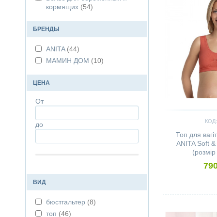
кормящих
(54)
БРЕНДЫ
ANITA
(44)
МАМИН ДОМ
(10)
ЦЕНА
От
КОД:
до
Топ для вагі
ANITA Soft &
(розмір
790
ВИД
Сравнить
бюстгальтер
(8)
топ
(46)