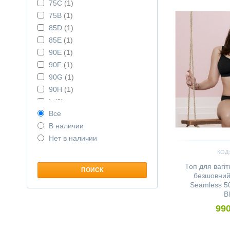
75C
(1)
75В
(1)
85D
(1)
85E
(1)
90E
(1)
90F
(1)
90G
(1)
90H
(1)
L
(9)
Все
M
(10)
В наличии
S
(15)
Нет в наличии
XL
(9)
XXL
(3)
КОД:
Топ для вагі
безшовний 
Seamless 50
B
990