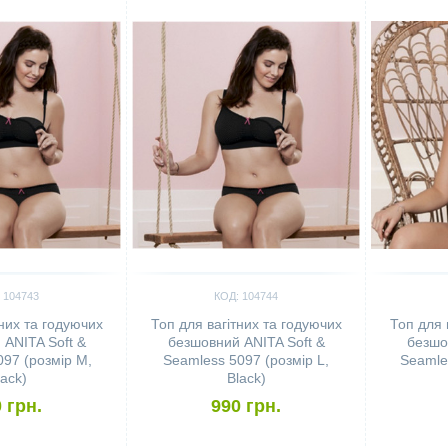
 104743
КОД: 104744
тних та годуючих
Топ для вагітних та годуючих
Топ для 
ANITA Soft &
безшовний ANITA Soft &
безшо
97 (розмір M,
Seamless 5097 (розмір L,
Seamle
lack)
Black)
 грн.
990 грн.