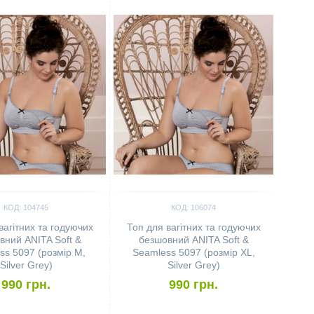
КОД: 104745
КОД: 106074
вагітних та годуючих
Топ для вагітних та годуючих
вний ANITA Soft &
безшовний ANITA Soft &
ss 5097 (розмір M,
Seamless 5097 (розмір XL,
Silver Grey)
Silver Grey)
990 грн.
990 грн.