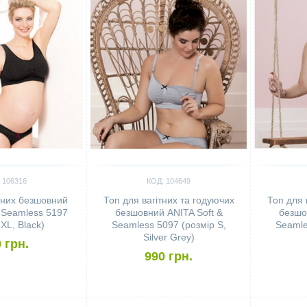
 106316
КОД: 104649
тних безшовний
Топ для вагітних та годуючих
Топ для 
 Seamless 5197
безшовний ANITA Soft &
безшо
 XL, Black)
Seamless 5097 (розмір S,
Seamle
Silver Grey)
 грн.
990 грн.
Сравнить
Сравн