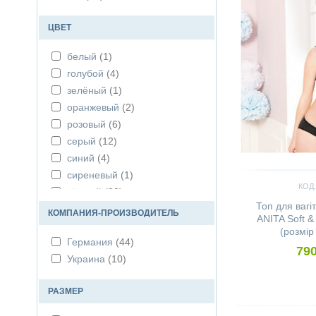
ЦВЕТ
белый
(1)
голубой
(4)
зелёный
(1)
оранжевый
(2)
розовый
(6)
серый
(12)
синий
(4)
сиреневый
(1)
КОД:
чёрный
(23)
Топ для вагі
КОМПАНИЯ-ПРОИЗВОДИТЕЛЬ
ANITA Soft &
(розмір
Германия
(44)
790
Украина
(10)
РАЗМЕР
Сравнить