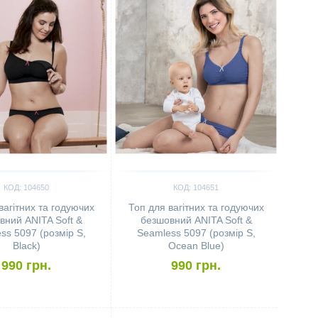
КОД: 104650
КОД: 104651
вагітних та годуючих
Топ для вагітних та годуючих
вний ANITA Soft &
безшовний ANITA Soft &
ss 5097 (розмір S,
Seamless 5097 (розмір S,
Black)
Ocean Blue)
990 грн.
990 грн.
ить
Сравнить