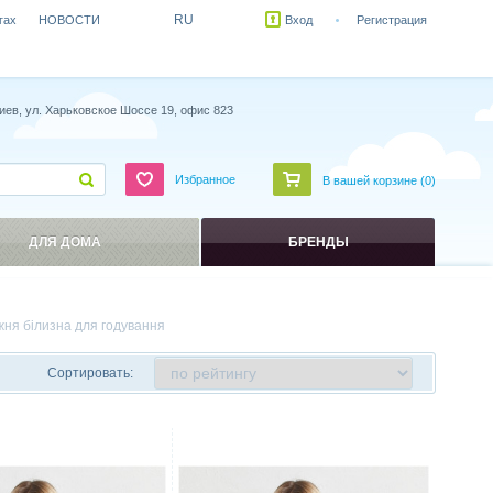
RU
гах
НОВОСТИ
Вход
Регистрация
иев, ул. Харьковское Шоссе 19, офис 823
Избранное
В вашей корзине (
0
)
ДЛЯ ДОМА
БРЕНДЫ
жня білизна для годування
Сортировать:
ить
Сравнить