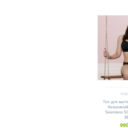
Сравнить
КОД:
Топ для вагі
безшовний 
Seamless 50
B
990