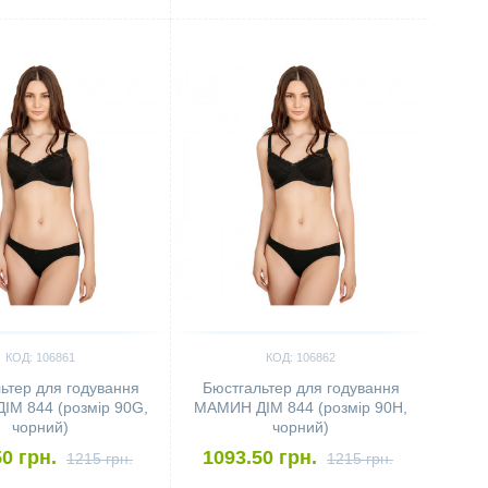
ить
Сравнить
КОД: 106861
КОД: 106862
ьтер для годування
Бюстгальтер для годування
М 844 (розмір 90G,
МАМИН ДІМ 844 (розмір 90H,
чорний)
чорний)
0 грн.
1093.50 грн.
1215 грн.
1215 грн.