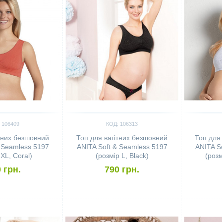
 106409
КОД: 106313
тних безшовний
Топ для вагітних безшовний
Топ для
 Seamless 5197
ANITA Soft & Seamless 5197
ANITA S
 XL, Coral)
(розмір L, Black)
(розм
 грн.
790 грн.
Сравнить
Сравн