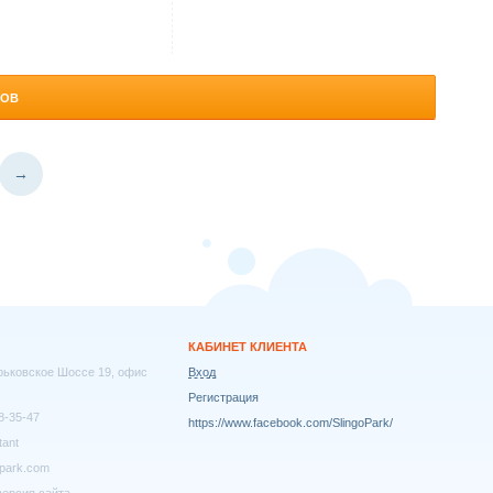
РОВ
→
КАБИНЕТ КЛИЕНТА
арьковское Шоссе 19, офис
Вход
Регистрация
8-35-47
https://www.facebook.com/SlingoPark/
tant
park.com