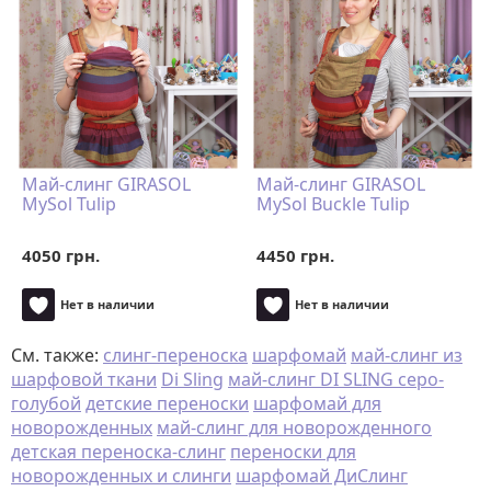
Май-слинг GIRASOL
Май-слинг GIRASOL
MySol Tulip
MySol Buckle Tulip
4050 грн.
4450 грн.
Нет в наличии
Нет в наличии
См. также:
слинг-переноска
шарфомай
май-слинг из
шарфовой ткани
Di Sling
май-слинг DI SLING серо-
голубой
детские переноски
шарфомай для
новорожденных
май-слинг для новорожденного
детская переноска-слинг
переноски для
новорожденных и слинги
шарфомай ДиСлинг