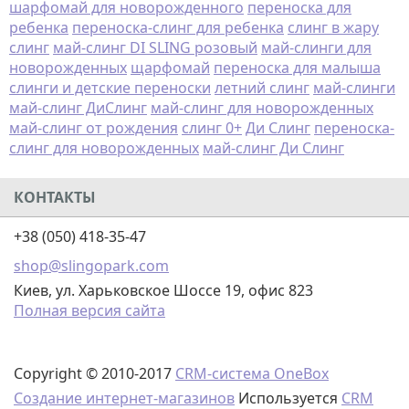
шарфомай для новорожденного
переноска для
ребенка
переноска-слинг для ребенка
слинг в жару
слинг
май-слинг DI SLING розовый
май-слинги для
новорожденных
щарфомай
переноска для малыша
слинги и детские переноски
летний слинг
май-слинги
май-слинг ДиСлинг
май-слинг для новорожденных
май-слинг от рождения
слинг 0+
Ди Слинг
переноска-
слинг для новорожденных
май-слинг Ди Слинг
КОНТАКТЫ
+38 (050) 418-35-47
shop@slingopark.com
Киев, ул. Харьковское Шоссе 19, офис 823
Полная версия сайта
Copyright © 2010-2017
CRM-система OneBox
Создание интернет-магазинов
Используется
CRM