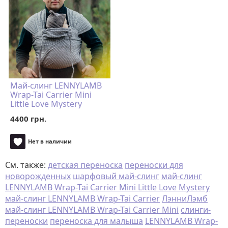
Май-слинг LENNYLAMB
Wrap-Tai Carrier Mini
Little Love Mystery
4400 грн.
Нет в наличии
См. также:
детская переноска
переноски для
новорожденных
шарфовый май-слинг
май-слинг
LENNYLAMB Wrap-Tai Carrier Mini Little Love Mystery
май-слинг LENNYLAMB Wrap-Tai Carrier
ЛэнниЛэмб
май-слинг LENNYLAMB Wrap-Tai Carrier Mini
слинги-
переноски
переноска для малыша
LENNYLAMB Wrap-