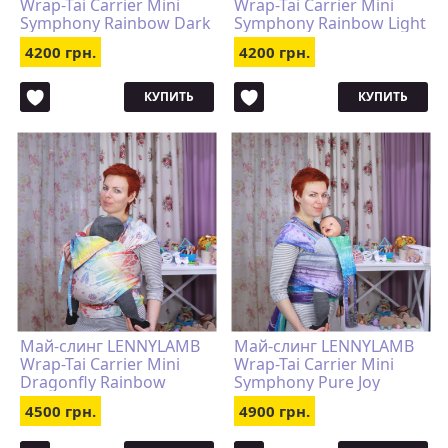
Wrap-Tai Carrier Mini
Wrap-Tai Carrier Mini
Symphony Rainbow Dark
Symphony Rainbow Light
4200 грн.
4200 грн.
КУПИТЬ
КУПИТЬ
Май-слинг LENNYLAMB
Май-слинг LENNYLAMB
Wrap-Tai Carrier Mini
Wrap-Tai Carrier Mini
Dragonfly Rainbow
Symphony Pure Joy
4500 грн.
4900 грн.