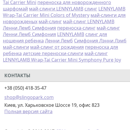
Tai Carrier Mini
переноска для новорожденного
шарфомай
май-слинги LENNYLAMB
слинг
LENNYLAMB
Wrap-Tai Carrier Mini Colors of Mystery
май-слинги для
новорожденых
май-слинг
май-слинг LENNYLAMB
Ленни Лемб Симфония
переноска-слинг
май-слинг
Ленни Лемб Симфония
LENNYLAMB
слинг для
ношения ребенка
Ленни Лемб
Симфония Лэнни Лэмб
май-слинги
май-слинг от рождения
переноска для
ребенка
детские переноски-слинги
май-слинг
LENNYLAMB Wrap-Tai Carrier Mini Symphony Pure Joy
КОНТАКТЫ
+38 (050) 418-35-47
shop@slingopark.com
Киев, ул. Харьковское Шоссе 19, офис 823
Полная версия сайта