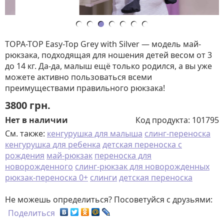
TOPA-TOP Easy-Top Grey with Silver — модель май-
рюкзака, подходящая для ношения детей весом от 3
до 14 кг. Да-да, малыш ещё только родился, а вы уже
можете активно пользоваться всеми
преимуществами правильного рюкзака!
3800
грн.
Нет в наличии
Код продукта:
101795
См. также:
кенгурушка для малыша
слинг-переноска
кенгурушка для ребенка
детская переноска с
рождения
май-рюкзак
переноска для
новорожденного
слинг-рюкзак для новорожденных
рюкзак-переноска 0+
слинги
детская переноска
Не можешь определиться? Посоветуйся с друзьями:
Поделиться