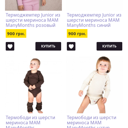
Термоджемпер Junior из
Термоджемпер Junior из
шерсти мериноса MAM
шерсти мериноса MAM
ManyMonths розовый
ManyMonths синий
900 грн.
900 грн.
КУПИТЬ
КУПИТЬ
Термободи из шерсти
Термободи из шерсти
мериноса MAM
мериноса MAM
ManyMonths
ManyMonths натур