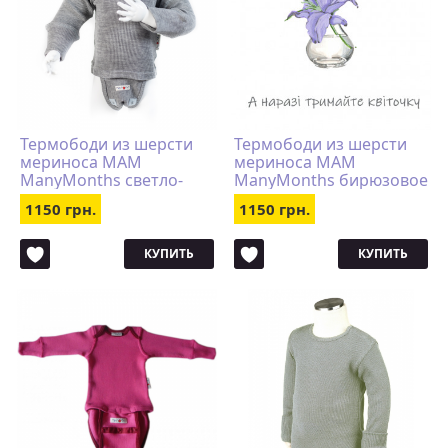
Термободи из шерсти
Термободи из шерсти
мериноса MAM
мериноса MAM
ManyMonths светло-
ManyMonths бирюзовое
серое
1150 грн.
1150 грн.
КУПИТЬ
КУПИТЬ