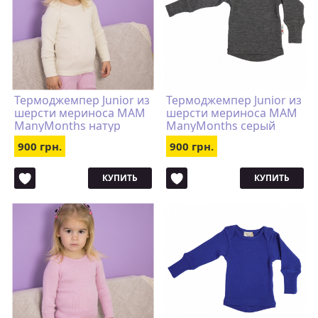
Термоджемпер Junior из
Термоджемпер Junior из
шерсти мериноса MAM
шерсти мериноса MAM
ManyMonths натур
ManyMonths серый
900 грн.
900 грн.
КУПИТЬ
КУПИТЬ