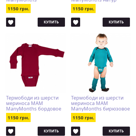
коричневое
1150 грн.
1150 грн.
КУПИТЬ
КУПИТЬ
Термободи из шерсти
Термободи из шерсти
мериноса MAM
мериноса MAM
ManyMonths бордовое
ManyMonths бирюзовое
с коричневой каймой
1150 грн.
1150 грн.
КУПИТЬ
КУПИТЬ