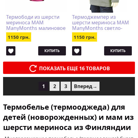
Термободи из шерсти
Термоджемпер из
мериноса MAM
шерсти мериноса MAM
ManyMonths малиновое
ManyMonths светло-
с бордовой каймой
серый
1150 грн.
1150 грн.
КУПИТЬ
КУПИТЬ
ПОКАЗАТЬ ЕЩЕ 16 ТОВАРОВ
1
2
3
Вперед→
Термобелье (термооджеда) для
детей (новорожденных) и мам из
шерсти мериноса из Финляндии