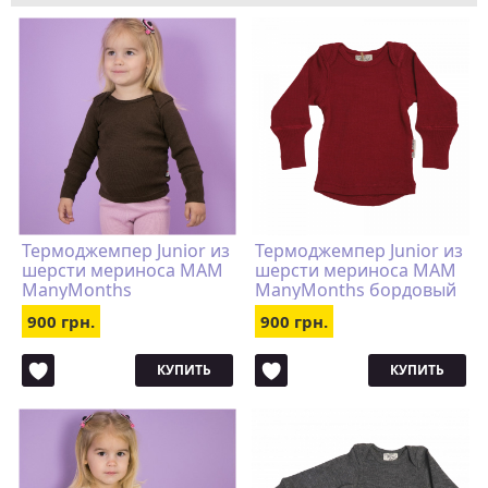
Термоджемпер Junior из
Термоджемпер Junior из
шерсти мериноса MAM
шерсти мериноса MAM
ManyMonths
ManyMonths бордовый
коричневый
900 грн.
900 грн.
КУПИТЬ
КУПИТЬ