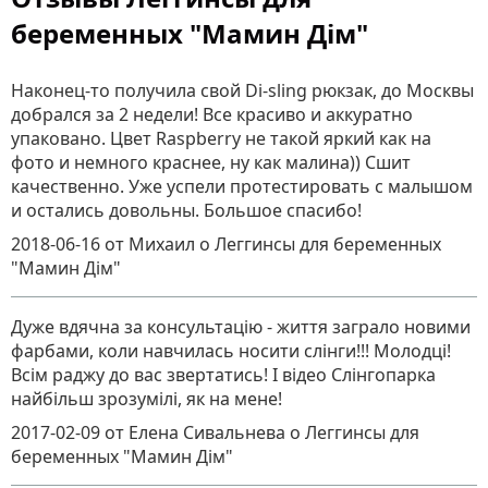
беременных "Мамин Дім"
Наконец-то получила свой Di-sling рюкзак, до Москвы
добрался за 2 недели! Все красиво и аккуратно
упаковано. Цвет Raspberry не такой яркий как на
фото и немного краснее, ну как малина)) Сшит
качественно. Уже успели протестировать с малышом
и остались довольны. Большое спасибо!
2018-06-16
от Михаил
о
Леггинсы для беременных
"Мамин Дім"
Дуже вдячна за консультацію - життя заграло новими
фарбами, коли навчилась носити слінги!!! Молодці!
Всім раджу до вас звертатись! І відео Слінгопарка
найбільш зрозумілі, як на мене!
2017-02-09
от Елена Сивальнева
о
Леггинсы для
беременных "Мамин Дім"