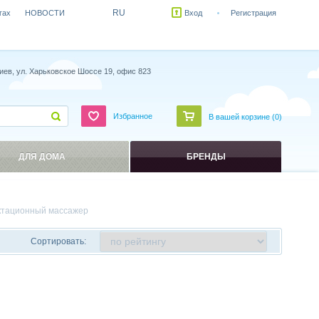
RU
гах
НОВОСТИ
Вход
Регистрация
иев, ул. Харьковское Шоссе 19, офис 823
Избранное
В вашей корзине (
0
)
ДЛЯ ДОМА
БРЕНДЫ
ктационный массажер
Сортировать: