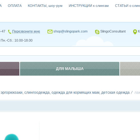
А
ОПЛАТА
КОНТАКТЫ, шоу-рум
ИНСТРУКЦИИ к слингам
СТАТЬИ о слин
5-47
Перезвоните мне
shop@slingopark.com
SlingoConsultant
К
Пн.-Сб.: 10.00-18.00
ДЛЯ МАЛЫША
, эргорюкзаки, слингоодежда, одежда для кормящих мам, детская одежда
ла