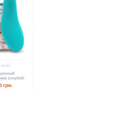
 107387
ционный
жёр (голубой)
0 грн.